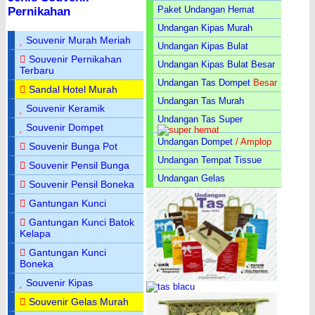
Paket Undangan Hemat
Pernikahan
Undangan Kipas Murah
Souvenir Murah Meriah
Undangan Kipas Bulat
Souvenir Pernikahan
Undangan Kipas Bulat Besar
Terbaru
Undangan Tas Dompet
Besar
Sandal Hotel Murah
Undangan Tas Murah
Souvenir Keramik
Undangan Tas Super
Souvenir Dompet
Undangan Dompet
/ Amplop
Souvenir Bunga Pot
Undangan Tempat Tissue
Souvenir Pensil Bunga
Undangan Gelas
Souvenir Pensil Boneka
Gantungan Kunci
Gantungan Kunci Batok
Kelapa
Gantungan Kunci
Boneka
Souvenir Kipas
Souvenir Gelas Murah