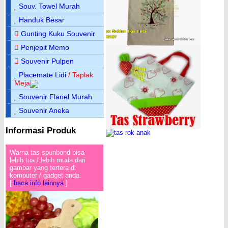
Souv. Towel Murah
Handuk Besar
Gunting Kuku Souvenir
Penjepit Memo
Souvenir Pulpen
Placemate Lidi
/ Taplak
Meja
Souvenir Flanel Murah
Souvenir Aneka
Informasi Produk
Warna tas spunbond bisa
lebih tua / lebih muda dari
gambar yang tertera di
komputer / gadget anda.
[
baca info lainnya
]