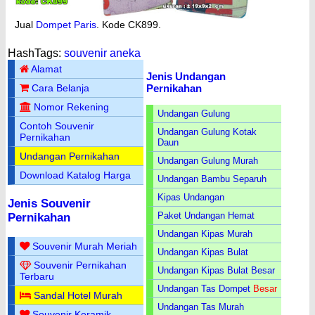
Jual
Dompet Paris
. Kode CK899.
HashTags:
souvenir aneka
Alamat
Jenis Undangan
Pernikahan
Cara Belanja
Nomor Rekening
Undangan Gulung
Contoh Souvenir
Undangan Gulung Kotak
Pernikahan
Daun
Undangan Pernikahan
Undangan Gulung Murah
Download Katalog Harga
Undangan Bambu Separuh
Kipas Undangan
Jenis Souvenir
Paket Undangan Hemat
Pernikahan
Undangan Kipas Murah
Souvenir Murah Meriah
Undangan Kipas Bulat
Souvenir Pernikahan
Undangan Kipas Bulat Besar
Terbaru
Undangan Tas Dompet
Besar
Sandal Hotel Murah
Undangan Tas Murah
Souvenir Keramik