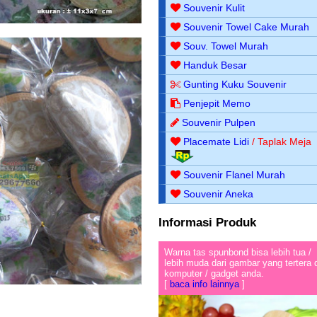
Souvenir Kulit
Souvenir Towel Cake Murah
Souv. Towel Murah
Handuk Besar
Gunting Kuku Souvenir
Penjepit Memo
Souvenir Pulpen
Placemate Lidi
/ Taplak Meja
Souvenir Flanel Murah
Souvenir Aneka
Informasi Produk
Warna tas spunbond bisa lebih tua /
lebih muda dari gambar yang tertera 
komputer / gadget anda.
[
baca info lainnya
]