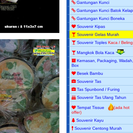
Gantungan Kunci
Gantungan Kunci Batok Kela
Gantungan Kunci Boneka
Souvenir Kipas
Souvenir Gelas Murah
Souvenir Toples
Kaca / Beling
Mangkok Bola Kaca
Kemasan, Packaging, Wadah
Box
Besek Bambu
Souvenir Tas
Tas Spunbond / Furing
Souvenir Tas Ulang Tahun
Tempat Tissue
(ada hot
offer)
Souvenir Kayu
Souvenir Centong Murah