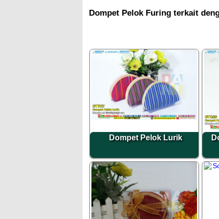
Dompet Pelok Furing terkait den
Dompet Pelok Lurik
D