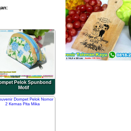
gan:
ompet Pelok Spunbond
Motif