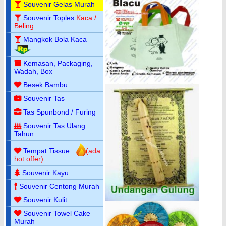
Souvenir Gelas Murah
Souvenir Toples
Kaca /
Beling
Mangkok Bola Kaca
Kemasan, Packaging,
Wadah, Box
Besek Bambu
Souvenir Tas
Tas Spunbond / Furing
Souvenir Tas Ulang
Tahun
Tempat Tissue
(ada
hot offer)
Souvenir Kayu
Souvenir Centong Murah
Souvenir Kulit
Souvenir Towel Cake
Murah