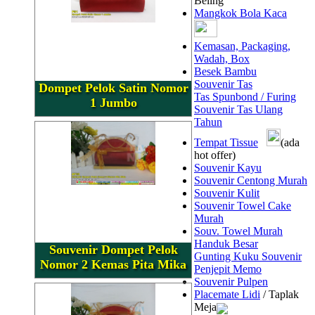
Beling
Mangkok Bola Kaca
Kemasan, Packaging,
Wadah, Box
Besek Bambu
Souvenir Tas
Dompet Pelok Satin Nomor
Tas Spunbond / Furing
1 Jumbo
Souvenir Tas Ulang
Tahun
Tempat Tissue
(ada
hot offer)
Souvenir Kayu
Souvenir Centong Murah
Souvenir Kulit
Souvenir Towel Cake
Murah
Souv. Towel Murah
Handuk Besar
Souvenir Dompet Pelok
Gunting Kuku Souvenir
Nomor 2 Kemas Pita Mika
Penjepit Memo
Souvenir Pulpen
Placemate Lidi
/ Taplak
Meja