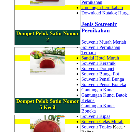
Pernikahan
Undangan Pernikahan
Download Katalog Harga
Jenis Souvenir
Pernikahan
Dompet Pelok Satin Nomor
2
Souvenir Murah Meriah
Souvenir Pernikahan
Terbaru
Sandal Hotel Murah
Souvenir Keramik
Souvenir Dompet
Souvenir Bunga Pot
Souvenir Pensil Bunga
Souvenir Pensil Boneka
Gantungan Kunci
Gantungan Kunci Batok
Kelapa
Dompet Pelok Satin Nomor
Gantungan Kunci
5 Kecil
Boneka
Souvenir Kipas
Souvenir Gelas Murah
Souvenir Toples
Kaca /