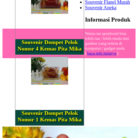
Souvenir Flanel Murah
Souvenir Aneka
Informasi Produk
Warna tas spunbond bisa
lebih tua / lebih muda dari
Souvenir Dompet Pelok
gambar yang tertera di
Nomor 4 Kemas Pita Mika
komputer / gadget anda.
[
baca info lainnya
]
Souvenir Dompet Pelok
Nomor 1 Kemas Pita Mika