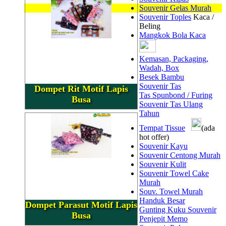
Souvenir Gelas Murah
Souvenir Toples
Kaca /
Beling
Mangkok Bola Kaca
Kemasan, Packaging,
Wadah, Box
Besek Bambu
Souvenir Tas
Dompet Rit Motif Lapis
Tas Spunbond / Furing
Busa
Souvenir Tas Ulang
Tahun
Tempat Tissue
(ada
hot offer)
Souvenir Kayu
Souvenir Centong Murah
Souvenir Kulit
Souvenir Towel Cake
Murah
Souv. Towel Murah
Handuk Besar
Dompet Parasut Motif Lapis
Gunting Kuku Souvenir
Busa
Penjepit Memo