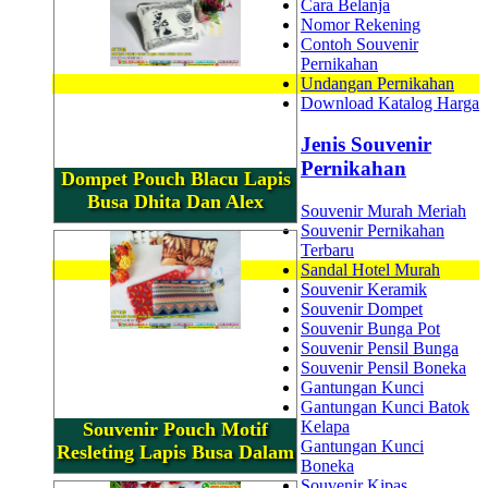
Cara Belanja
Nomor Rekening
Contoh Souvenir
Pernikahan
Undangan Pernikahan
Download Katalog Harga
Jenis Souvenir
Pernikahan
Dompet Pouch Blacu Lapis
Busa Dhita Dan Alex
Souvenir Murah Meriah
Souvenir Pernikahan
Terbaru
Sandal Hotel Murah
Souvenir Keramik
Souvenir Dompet
Souvenir Bunga Pot
Souvenir Pensil Bunga
Souvenir Pensil Boneka
Gantungan Kunci
Gantungan Kunci Batok
Kelapa
Souvenir Pouch Motif
Gantungan Kunci
Resleting Lapis Busa Dalam
Boneka
Souvenir Kipas