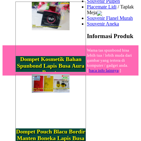
Souvenir Pulpen
Placemate Lidi
/ Taplak
Meja
Souvenir Flanel Murah
Souvenir Aneka
Informasi Produk
Warna tas spunbond bisa
lebih tua / lebih muda dari
Dompet Kosmetik Bahan
gambar yang tertera di
Spunbond Lapis Busa Aura
komputer / gadget anda.
[
baca info lainnya
]
Beauty
Dompet Pouch Blacu Bordir
Manten Boneka Lapis Busa