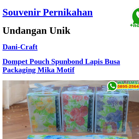
Souvenir Pernikahan
Undangan Unik
Dani-Craft
Dompet Pouch Spunbond Lapis Busa
Packaging Mika Motif