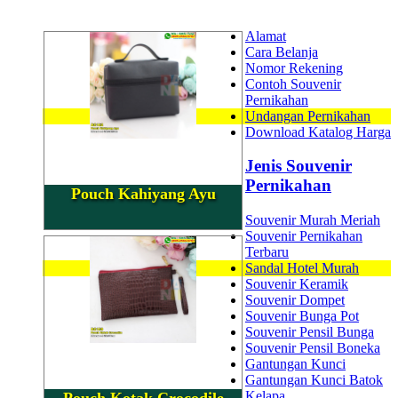
Alamat
Cara Belanja
Nomor Rekening
Contoh Souvenir
Pernikahan
Undangan Pernikahan
Download Katalog Harga
Jenis Souvenir
Pernikahan
Pouch Kahiyang Ayu
Souvenir Murah Meriah
Souvenir Pernikahan
Terbaru
Sandal Hotel Murah
Souvenir Keramik
Souvenir Dompet
Souvenir Bunga Pot
Souvenir Pensil Bunga
Souvenir Pensil Boneka
Gantungan Kunci
Gantungan Kunci Batok
Kelapa
Pouch Kotak Crocodile