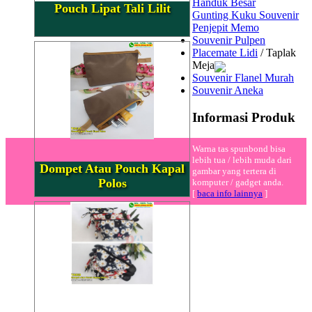
Handuk Besar
Pouch Lipat Tali Lilit
Gunting Kuku Souvenir
Penjepit Memo
Souvenir Pulpen
Placemate Lidi
/ Taplak
Meja
Souvenir Flanel Murah
Souvenir Aneka
Informasi Produk
Warna tas spunbond bisa
lebih tua / lebih muda dari
Dompet Atau Pouch Kapal
gambar yang tertera di
Polos
komputer / gadget anda.
[
baca info lainnya
]