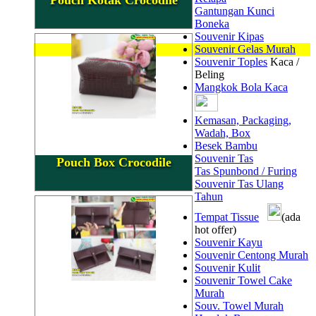
Gantungan Kunci
Boneka
Souvenir Kipas
Souvenir Gelas Murah
Souvenir Toples
Kaca /
Beling
Mangkok Bola Kaca
Kemasan, Packaging,
Wadah, Box
Besek Bambu
Souvenir Tas
Pouch Box Crocodile
Tas Spunbond / Furing
Souvenir Tas Ulang
Tahun
Tempat Tissue
(ada
hot offer)
Souvenir Kayu
Souvenir Centong Murah
Souvenir Kulit
Souvenir Towel Cake
Murah
Souv. Towel Murah