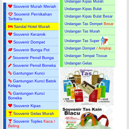
Undangan Kipas Murah
Souvenir Murah Meriah
Undangan Kipas Bulat
Souvenir Pernikahan
Undangan Kipas Bulat Besar
Terbaru
Undangan Tas Dompet
Besar
Sandal Hotel Murah
Undangan Tas Murah
Souvenir Keramik
Undangan Tas Super
Souvenir Dompet
Undangan Dompet
/ Amplop
Souvenir Bunga Pot
Undangan Tempat Tissue
Souvenir Pensil Bunga
Undangan Gelas
Souvenir Pensil Boneka
Gantungan Kunci
Gantungan Kunci Batok
Kelapa
Gantungan Kunci
Boneka
Souvenir Kipas
Souvenir Gelas Murah
Souvenir Toples
Kaca /
Beling