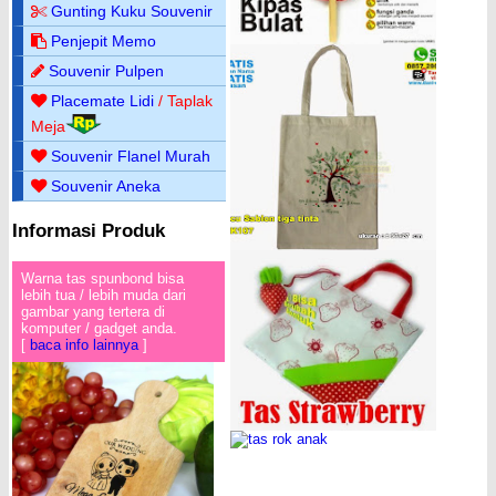
Gunting Kuku Souvenir
Penjepit Memo
Souvenir Pulpen
Placemate Lidi
/ Taplak
Meja
Souvenir Flanel Murah
Souvenir Aneka
Informasi Produk
Warna tas spunbond bisa
lebih tua / lebih muda dari
gambar yang tertera di
komputer / gadget anda.
[
baca info lainnya
]