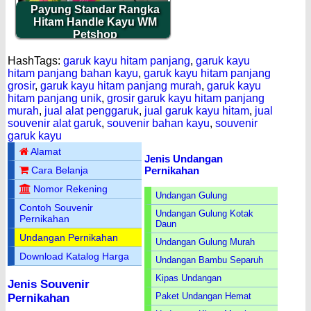
Payung Standar Rangka
Hitam Handle Kayu WM
Petshop
HashTags:
garuk kayu hitam panjang
,
garuk kayu
hitam panjang bahan kayu
,
garuk kayu hitam panjang
grosir
,
garuk kayu hitam panjang murah
,
garuk kayu
hitam panjang unik
,
grosir garuk kayu hitam panjang
murah
,
jual alat penggaruk
,
jual garuk kayu hitam
,
jual
souvenir alat garuk
,
souvenir bahan kayu
,
souvenir
garuk kayu
Alamat
Jenis Undangan
Pernikahan
Cara Belanja
Nomor Rekening
Undangan Gulung
Contoh Souvenir
Undangan Gulung Kotak
Pernikahan
Daun
Undangan Pernikahan
Undangan Gulung Murah
Download Katalog Harga
Undangan Bambu Separuh
Kipas Undangan
Jenis Souvenir
Paket Undangan Hemat
Pernikahan