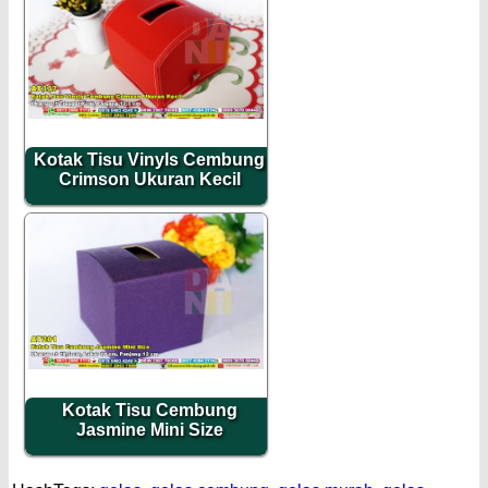
Kotak Tisu Vinyls Cembung
Crimson Ukuran Kecil
Kotak Tisu Cembung
Jasmine Mini Size