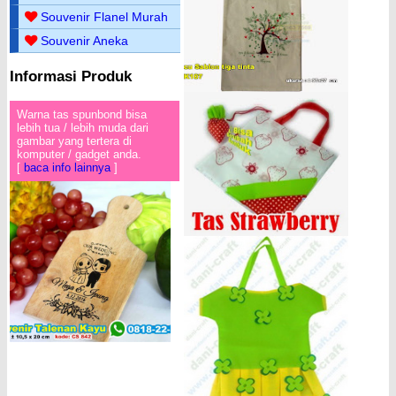
Souvenir Flanel Murah
Souvenir Aneka
Informasi Produk
Warna tas spunbond bisa
lebih tua / lebih muda dari
gambar yang tertera di
komputer / gadget anda.
[
baca info lainnya
]