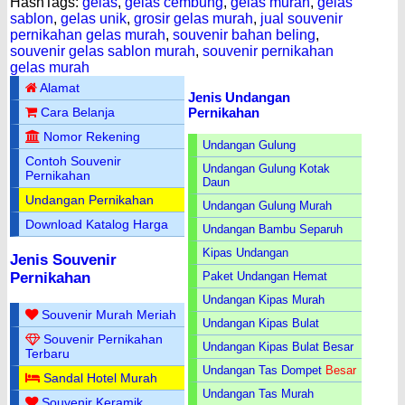
HashTags:
gelas
,
gelas cembung
,
gelas murah
,
gelas
sablon
,
gelas unik
,
grosir gelas murah
,
jual souvenir
pernikahan gelas murah
,
souvenir bahan beling
,
souvenir gelas sablon murah
,
souvenir pernikahan
gelas murah
Alamat
Jenis Undangan
Pernikahan
Cara Belanja
Nomor Rekening
Undangan Gulung
Contoh Souvenir
Undangan Gulung Kotak
Pernikahan
Daun
Undangan Pernikahan
Undangan Gulung Murah
Download Katalog Harga
Undangan Bambu Separuh
Kipas Undangan
Jenis Souvenir
Paket Undangan Hemat
Pernikahan
Undangan Kipas Murah
Souvenir Murah Meriah
Undangan Kipas Bulat
Souvenir Pernikahan
Undangan Kipas Bulat Besar
Terbaru
Undangan Tas Dompet
Besar
Sandal Hotel Murah
Undangan Tas Murah
Souvenir Keramik