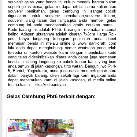
souvenir gelas yang benda ini cukup menarik karena bukan
seperti gelas biasa, gelas ini dapat ditulis nama kalian atau
souvenir penikahan, gelas cembung ini sangat cocok
digunakan untuk souvenir pernikahan,souvenir khitan,
souvenir ulang tahun dan lainya,jika anda membeli gelas
cembung ini anda medapapatkan gratis cetakan nama .
Kode barang ini adalah PHt6. Barang ini memakai material
beling. Adapun ukurannya adalah kisaran 7x8cm Harga Rp -
pcs Tanya langsung kebagian penjualan anda dapet
memesan benda ini melalu online di www. dani-craft. com
lalu anda dapat menghubungi nomer whatsapp yang telah
tersedia di konten website kami dengan menuliskan kode
yang telah dideskribsikan diatas anda dapat juga memesan
benda ini dating langsung ke pabrik kantor kami yang bias
anda temuni di jalan kasongan, tirto wetan, Bangun jiwo Rt 4-
5, Bantul, Yogyakarta, anda juga dapat membeli grosir atau
dalam banyak barang. okeh sekali lagi kami ingatkan anda
dapat menemukan kami di jalan kasogan, di media online
terima kasih -- Eka Andreansyah
Gelas Cembung Pht6 terkait dengan: