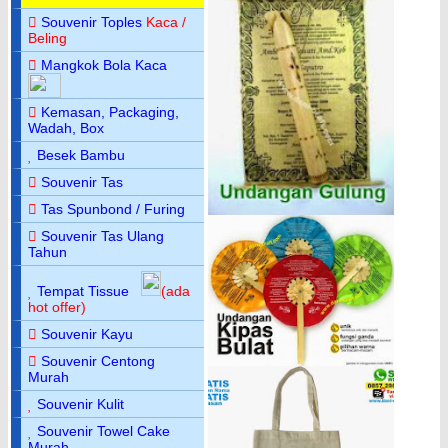
Souvenir Toples
Kaca /
Beling
Mangkok Bola Kaca
Kemasan, Packaging,
Wadah, Box
Besek Bambu
Souvenir Tas
Tas Spunbond / Furing
Souvenir Tas Ulang
Tahun
Tempat Tissue
(ada
hot offer)
Souvenir Kayu
Souvenir Centong
Murah
Souvenir Kulit
Souvenir Towel Cake
Murah