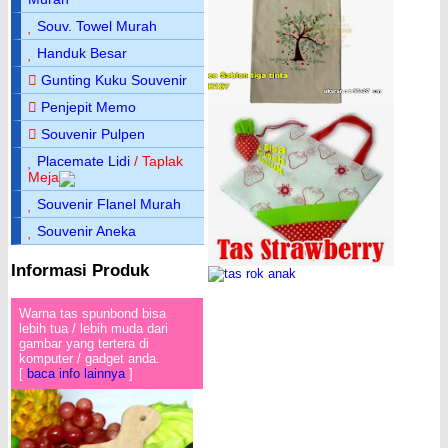
Souv. Towel Murah
Handuk Besar
Gunting Kuku Souvenir
Penjepit Memo
Souvenir Pulpen
Placemate Lidi
/ Taplak
Meja
Souvenir Flanel Murah
Souvenir Aneka
Informasi Produk
Warna tas spunbond bisa
lebih tua / lebih muda dari
gambar yang tertera di
komputer / gadget anda.
[
baca info lainnya
]