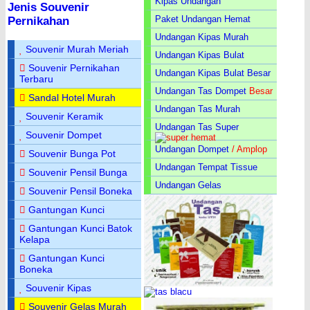
Kipas Undangan
Jenis Souvenir
Paket Undangan Hemat
Pernikahan
Undangan Kipas Murah
Souvenir Murah Meriah
Undangan Kipas Bulat
Souvenir Pernikahan
Undangan Kipas Bulat Besar
Terbaru
Undangan Tas Dompet
Besar
Sandal Hotel Murah
Undangan Tas Murah
Souvenir Keramik
Undangan Tas Super
Souvenir Dompet
Undangan Dompet
/ Amplop
Souvenir Bunga Pot
Undangan Tempat Tissue
Souvenir Pensil Bunga
Undangan Gelas
Souvenir Pensil Boneka
Gantungan Kunci
Gantungan Kunci Batok
Kelapa
Gantungan Kunci
Boneka
Souvenir Kipas
Souvenir Gelas Murah