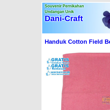
Souvenir Pernikahan
Undangan Unik
Dani-Craft
Handuk Cotton Field B