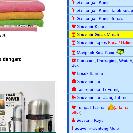
Gantungan Kunci
Gantungan Kunci Batok Kela
Gantungan Kunci Boneka
Souvenir Kipas
Souvenir Gelas Murah
726.
Souvenir Toples
Kaca / Beling
Mangkok Bola Kaca
t dengan:
Kemasan, Packaging, Wadah
Box
Besek Bambu
Souvenir Tas
Tas Spunbond / Furing
Souvenir Tas Ulang Tahun
Tempat Tissue
(ada hot
offer)
Souvenir Kayu
Souvenir Centong Murah