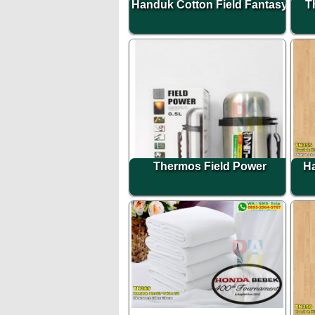
Handuk Cotton Field Fantasy
T
Thermos Field Power
Ha