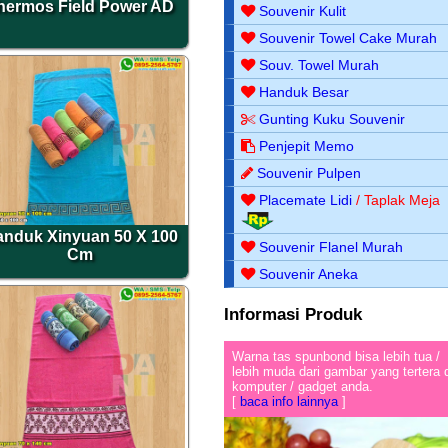
hermos Field Power AD
Souvenir Kulit
Souvenir Towel Cake Murah
Souv. Towel Murah
Handuk Besar
Gunting Kuku Souvenir
Penjepit Memo
Souvenir Pulpen
Placemate Lidi
/ Taplak Meja
nduk Xinyuan 50 X 100
Souvenir Flanel Murah
Cm
Souvenir Aneka
Informasi Produk
Warna tas spunbond bisa lebih tua /
lebih muda dari gambar yang tertera 
komputer / gadget anda.
[
baca info lainnya
]