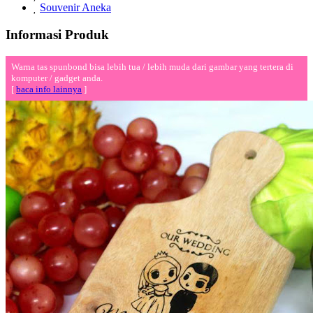
Souvenir Aneka
Informasi Produk
Warna tas spunbond bisa lebih tua / lebih muda dari gambar yang tertera di
komputer / gadget anda.
[
baca info lainnya
]