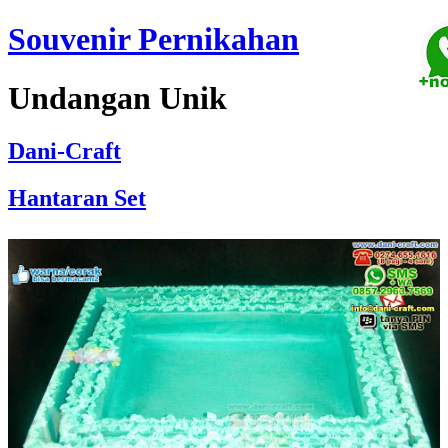
Souvenir Pernikahan
Undangan Unik
Dani-Craft
Hantaran Set