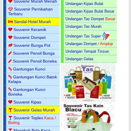
Souvenir Murah Meriah
Undangan Kipas Bulat
Souvenir Pernikahan
Undangan Kipas Bulat Besar
Terbaru
Undangan Tas Dompet
Besar
Sandal Hotel Murah
Undangan Tas Murah
Souvenir Keramik
Undangan Tas Super
Souvenir Dompet
Undangan Dompet
/ Amplop
Souvenir Bunga Pot
Undangan Tempat Tissue
Souvenir Pensil Bunga
Undangan Gelas
Souvenir Pensil Boneka
Gantungan Kunci
Gantungan Kunci Batok
Kelapa
Gantungan Kunci
Boneka
Souvenir Kipas
Souvenir Gelas Murah
Souvenir Toples
Kaca /
Beling
Mangkok Bola Kaca