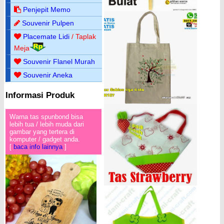
Penjepit Memo
Souvenir Pulpen
Placemate Lidi
/ Taplak
Meja
Souvenir Flanel Murah
Souvenir Aneka
Informasi Produk
Warna tas spunbond bisa
lebih tua / lebih muda dari
gambar yang tertera di
komputer / gadget anda.
[
baca info lainnya
]