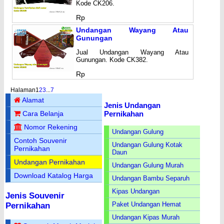
Kode CK206.
Rp
Undangan Wayang Atau
Gunungan
Jual Undangan Wayang Atau
Gunungan. Kode CK382.
Rp
Halaman
1
2
3
...
7
Alamat
Jenis Undangan
Pernikahan
Cara Belanja
Nomor Rekening
Undangan Gulung
Contoh Souvenir
Undangan Gulung Kotak
Pernikahan
Daun
Undangan Pernikahan
Undangan Gulung Murah
Download Katalog Harga
Undangan Bambu Separuh
Kipas Undangan
Jenis Souvenir
Paket Undangan Hemat
Pernikahan
Undangan Kipas Murah