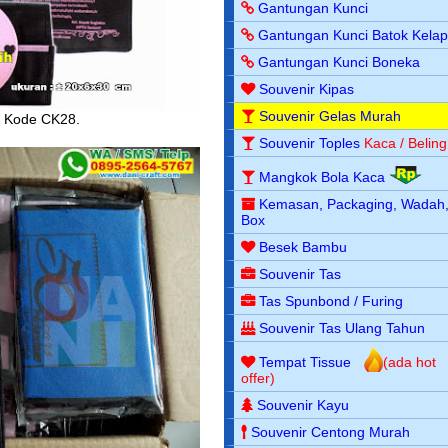
Gantungan Kunci
Gantungan Kunci Batok Kela
Gantungan Kunci Boneka
Souvenir Kipas
Souvenir Gelas Murah
. Kode CK28.
Souvenir Toples
Kaca / Beling
Mangkok Bola Kaca
Kemasan, Packaging, Wadah
Box
Besek Bambu
Souvenir Tas
Tas Spunbond / Furing
Souvenir Tas Ulang Tahun
Tempat Tissue
(ada hot
offer)
Souvenir Kayu
Souvenir Centong Murah