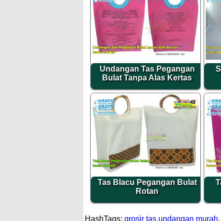
Undangan Tas Pegangan
S
Bulat Tanpa Alas Kertas
Tas Blacu Pegangan Bulat
T
Rotan
HashTags:
grosir tas undangan murah