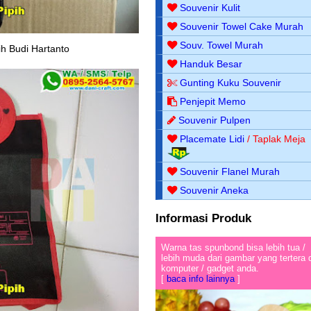
Souvenir Kulit
Souvenir Towel Cake Murah
Souv. Towel Murah
h Budi Hartanto
Handuk Besar
Gunting Kuku Souvenir
Penjepit Memo
Souvenir Pulpen
Placemate Lidi
/ Taplak Meja
Souvenir Flanel Murah
Souvenir Aneka
Informasi Produk
Warna tas spunbond bisa lebih tua /
lebih muda dari gambar yang tertera 
komputer / gadget anda.
[
baca info lainnya
]