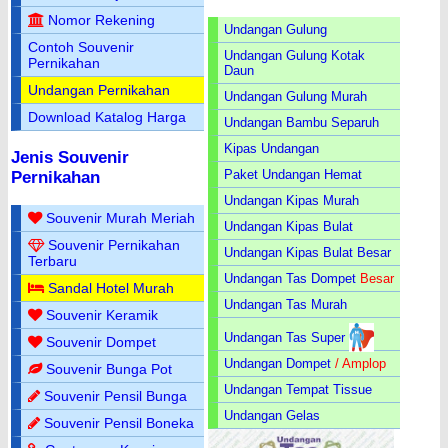
Nomor Rekening
Undangan Gulung
Contoh Souvenir
Undangan Gulung Kotak
Pernikahan
Daun
Undangan Pernikahan
Undangan Gulung Murah
Download Katalog Harga
Undangan Bambu Separuh
Kipas Undangan
Jenis Souvenir
Paket Undangan Hemat
Pernikahan
Undangan Kipas Murah
Souvenir Murah Meriah
Undangan Kipas Bulat
Souvenir Pernikahan
Undangan Kipas Bulat Besar
Terbaru
Undangan Tas Dompet
Besar
Sandal Hotel Murah
Undangan Tas Murah
Souvenir Keramik
Undangan Tas Super
Souvenir Dompet
Undangan Dompet
/ Amplop
Souvenir Bunga Pot
Undangan Tempat Tissue
Souvenir Pensil Bunga
Undangan Gelas
Souvenir Pensil Boneka