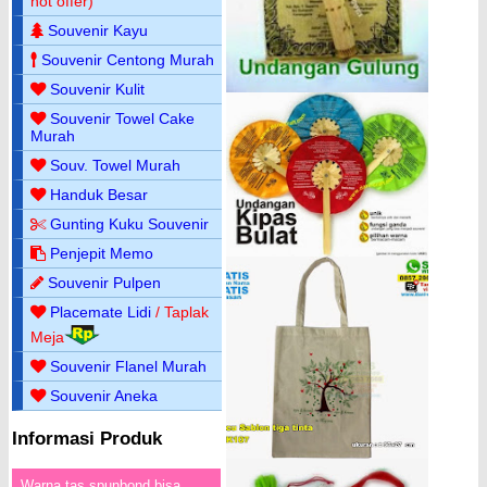
hot offer)
Souvenir Kayu
Souvenir Centong Murah
Souvenir Kulit
Souvenir Towel Cake
Murah
Souv. Towel Murah
Handuk Besar
Gunting Kuku Souvenir
Penjepit Memo
Souvenir Pulpen
Placemate Lidi
/ Taplak
Meja
Souvenir Flanel Murah
Souvenir Aneka
Informasi Produk
Warna tas spunbond bisa