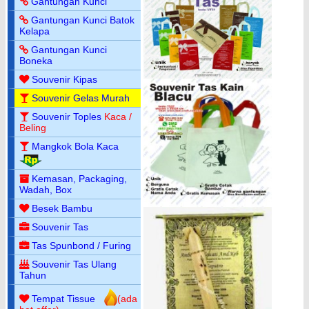
Gantungan Kunci
Gantungan Kunci Batok
Kelapa
Gantungan Kunci
Boneka
Souvenir Kipas
Souvenir Gelas Murah
Souvenir Toples
Kaca /
Beling
Mangkok Bola Kaca
Kemasan, Packaging,
Wadah, Box
Besek Bambu
Souvenir Tas
Tas Spunbond / Furing
Souvenir Tas Ulang
Tahun
Tempat Tissue
(ada