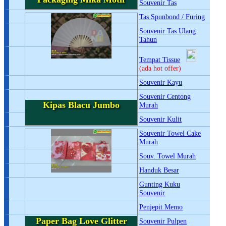
Souvenir Tas
Tas Spunbond / Furing
Souvenir Tas Ulang
Tahun
Tempat Tissue
(ada hot offer)
Souvenir Kayu
Souvenir Centong
Kipas Blacu Jumbo
Murah
Souvenir Kulit
Souvenir Towel Cake
Murah
Souv. Towel Murah
Handuk Besar
Gunting Kuku
Souvenir
Penjepit Memo
Paper Bag Love Glitter
Souvenir Pulpen