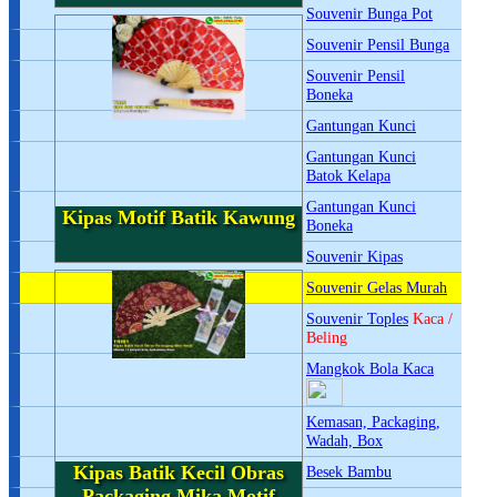
Souvenir Bunga Pot
Souvenir Pensil Bunga
Souvenir Pensil
Boneka
Gantungan Kunci
Gantungan Kunci
Batok Kelapa
Gantungan Kunci
Kipas Motif Batik Kawung
Boneka
Souvenir Kipas
Souvenir Gelas Murah
Souvenir Toples
Kaca /
Beling
Mangkok Bola Kaca
Kemasan, Packaging,
Wadah, Box
Kipas Batik Kecil Obras
Besek Bambu
Packaging Mika Motif