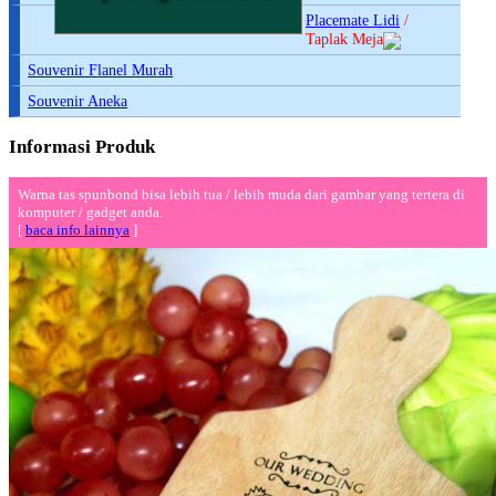
Placemate Lidi
/
Taplak Meja
Souvenir Flanel Murah
Souvenir Aneka
Informasi Produk
Warna tas spunbond bisa lebih tua / lebih muda dari gambar yang tertera di
komputer / gadget anda.
[
baca info lainnya
]