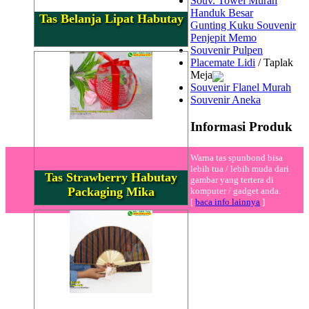
Souv. Towel Murah
Handuk Besar
Tas Belanja Lipat Habutay
Gunting Kuku Souvenir
Penjepit Memo
Souvenir Pulpen
Placemate Lidi
/ Taplak
Meja
Souvenir Flanel Murah
Souvenir Aneka
Informasi Produk
Warna tas spunbond bisa
lebih tua / lebih muda dari
Tas Strawberry Habutay
gambar yang tertera di
Packaging Mika
komputer / gadget anda.
[
baca info lainnya
]