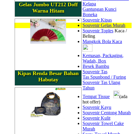
Kelapa
Gelas Jumbo UT212 Doff
Gantungan Kunci
Warna Hitam
Boneka
Souvenir Kipas
Souvenir Gelas Murah
Souvenir Toples
Kaca /
Beling
Mangkok Bola Kaca
Kemasan, Packaging,
Wadah, Box
Besek Bambu
Souvenir Tas
Kipas Renda Besar Bahan
Tas Spunbond / Furing
Habutay
Souvenir Tas Ulang
Tahun
Tempat Tissue
(ada
hot offer)
Souvenir Kayu
Souvenir Centong Murah
Souvenir Kulit
Souvenir Towel Cake
Murah