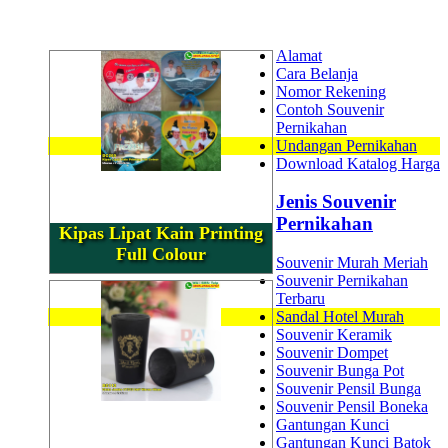
Alamat
Cara Belanja
Nomor Rekening
Contoh Souvenir
Pernikahan
Undangan Pernikahan
Download Katalog Harga
Jenis Souvenir
Pernikahan
Kipas Lipat Kain Printing
Full Colour
Souvenir Murah Meriah
Souvenir Pernikahan
Terbaru
Sandal Hotel Murah
Souvenir Keramik
Souvenir Dompet
Souvenir Bunga Pot
Souvenir Pensil Bunga
Souvenir Pensil Boneka
Gantungan Kunci
Gantungan Kunci Batok