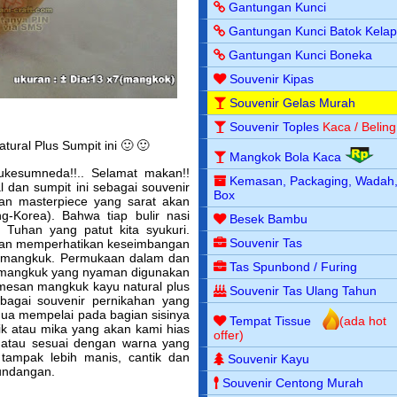
Gantungan Kunci
Gantungan Kunci Batok Kela
Gantungan Kunci Boneka
Souvenir Kipas
Souvenir Gelas Murah
Souvenir Toples
Kaca / Beling
tural Plus Sumpit ini 🙂 🙂
Mangkok Bola Kaca
mukesumneda!!.. Selamat makan!!
Kemasan, Packaging, Wadah
dan sumpit ini sebagai souvenir
Box
an masterpiece yang sarat akan
g-Korea). Bahwa tiap bulir nasi
Besek Bambu
 Tuhan yang patut kita syukuri.
Souvenir Tas
ngan memperhatikan keseimbangan
si mangkuk. Permukaan dalam dan
Tas Spunbond / Furing
n mangkuk yang nyaman digunakan
mesan mangkuk kayu natural plus
Souvenir Tas Ulang Tahun
bagai souvenir pernikahan yang
ua mempelai pada bagian sisinya
Tempat Tissue
(ada hot
k atau mika yang akan kami hias
offer)
a atau sesuai dengan warna yang
 tampak lebih manis, cantik dan
Souvenir Kayu
 undangan.
Souvenir Centong Murah