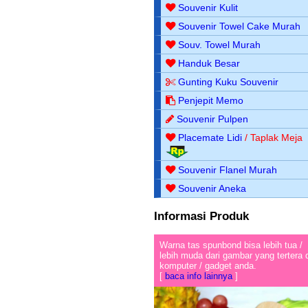
Souvenir Kulit
Souvenir Towel Cake Murah
Souv. Towel Murah
Handuk Besar
Gunting Kuku Souvenir
Penjepit Memo
Souvenir Pulpen
Placemate Lidi
/ Taplak Meja
Souvenir Flanel Murah
Souvenir Aneka
Informasi Produk
Warna tas spunbond bisa lebih tua /
lebih muda dari gambar yang tertera 
komputer / gadget anda.
[
baca info lainnya
]