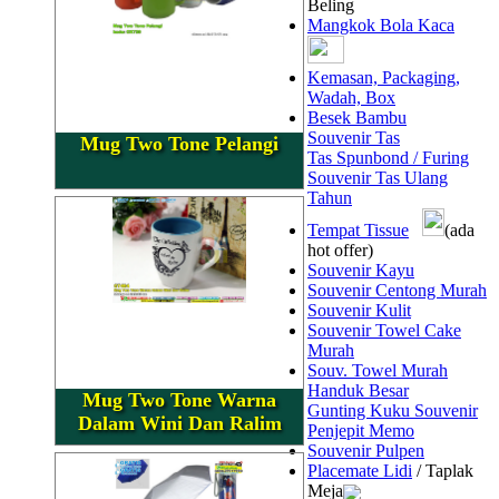
Beling
Mangkok Bola Kaca
Kemasan, Packaging,
Wadah, Box
Besek Bambu
Souvenir Tas
Mug Two Tone Pelangi
Tas Spunbond / Furing
Souvenir Tas Ulang
Tahun
Tempat Tissue
(ada
hot offer)
Souvenir Kayu
Souvenir Centong Murah
Souvenir Kulit
Souvenir Towel Cake
Murah
Souv. Towel Murah
Handuk Besar
Mug Two Tone Warna
Gunting Kuku Souvenir
Dalam Wini Dan Ralim
Penjepit Memo
Souvenir Pulpen
Placemate Lidi
/ Taplak
Meja