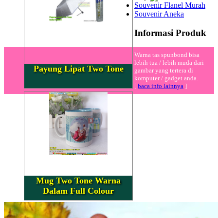
Souvenir Flanel Murah
Souvenir Aneka
Informasi Produk
Warna tas spunbond bisa
lebih tua / lebih muda dari
Payung Lipat Two Tone
gambar yang tertera di
komputer / gadget anda.
[
baca info lainnya
]
Mug Two Tone Warna
Dalam Full Colour