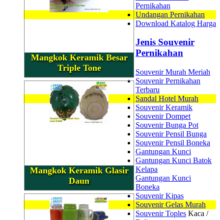
Pernikahan
Undangan Pernikahan
Download Katalog Harga
Jenis Souvenir
Pernikahan
Mangkok Keramik Besar
Triple Tone
Souvenir Murah Meriah
Souvenir Pernikahan
Terbaru
Sandal Hotel Murah
Souvenir Keramik
Souvenir Dompet
Souvenir Bunga Pot
Souvenir Pensil Bunga
Souvenir Pensil Boneka
Gantungan Kunci
Gantungan Kunci Batok
Kelapa
Mangkok Keramik Glasir
Gantungan Kunci
Daun
Boneka
Souvenir Kipas
Souvenir Gelas Murah
Souvenir Toples
Kaca /