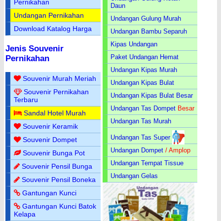
Pernikahan
Daun
Undangan Pernikahan
Undangan Gulung Murah
Download Katalog Harga
Undangan Bambu Separuh
Kipas Undangan
Jenis Souvenir
Paket Undangan Hemat
Pernikahan
Undangan Kipas Murah
Souvenir Murah Meriah
Undangan Kipas Bulat
Souvenir Pernikahan
Undangan Kipas Bulat Besar
Terbaru
Undangan Tas Dompet
Besar
Sandal Hotel Murah
Undangan Tas Murah
Souvenir Keramik
Undangan Tas Super
Souvenir Dompet
Undangan Dompet
/ Amplop
Souvenir Bunga Pot
Undangan Tempat Tissue
Souvenir Pensil Bunga
Undangan Gelas
Souvenir Pensil Boneka
Gantungan Kunci
Gantungan Kunci Batok
Kelapa