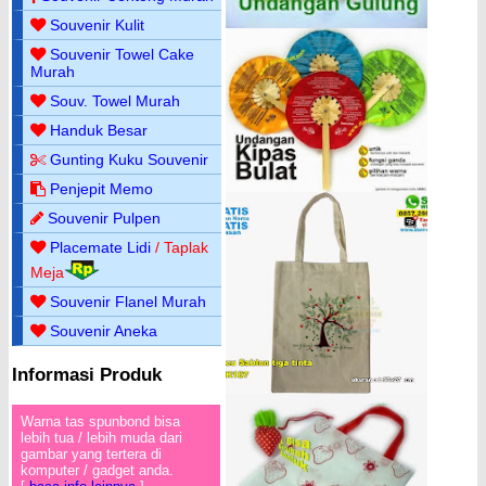
Souvenir Kulit
Souvenir Towel Cake
Murah
Souv. Towel Murah
Handuk Besar
Gunting Kuku Souvenir
Penjepit Memo
Souvenir Pulpen
Placemate Lidi
/ Taplak
Meja
Souvenir Flanel Murah
Souvenir Aneka
Informasi Produk
Warna tas spunbond bisa
lebih tua / lebih muda dari
gambar yang tertera di
komputer / gadget anda.