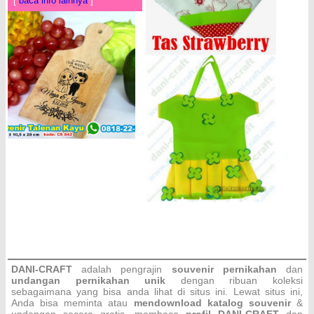
[
baca info lainnya
]
DANI-CRAFT
adalah pengrajin
souvenir pernikahan
dan
undangan pernikahan unik
dengan ribuan koleksi
sebagaimana yang bisa anda lihat di situs ini. Lewat situs ini,
Anda bisa meminta atau
men
download katalog souvenir
&
undangan secara gratis, membaca
profil DANI-CRAFT
dan