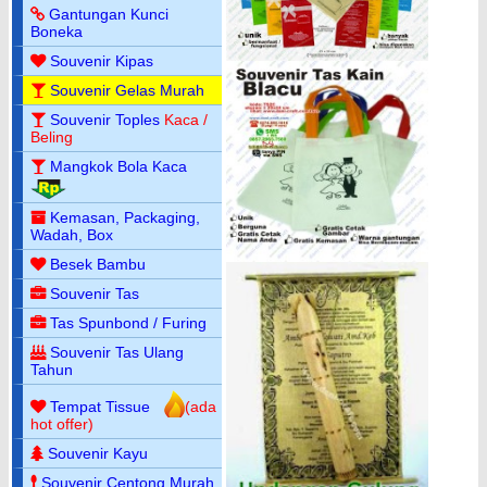
Gantungan Kunci
Boneka
Souvenir Kipas
Souvenir Gelas Murah
Souvenir Toples
Kaca /
Beling
Mangkok Bola Kaca
Kemasan, Packaging,
Wadah, Box
Besek Bambu
Souvenir Tas
Tas Spunbond / Furing
Souvenir Tas Ulang
Tahun
Tempat Tissue
(ada
hot offer)
Souvenir Kayu
Souvenir Centong Murah