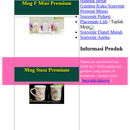
Handuk Besar
Mug F Mini Premium
Gunting Kuku Souvenir
Penjepit Memo
Souvenir Pulpen
Placemate Lidi
/ Taplak
Meja
Souvenir Flanel Murah
Souvenir Aneka
Informasi Produk
Warna tas spunbond bisa
lebih tua / lebih muda dari
Mug Susu Premium
gambar yang tertera di
komputer / gadget anda.
[
baca info lainnya
]