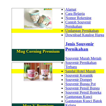
Alamat
Cara Belanja
Nomor Rekening
Contoh Souvenir
Pernikahan
Undangan Pernikahan
Download Katalog Harga
Jenis Souvenir
Pernikahan
Mug Corning Premium
Souvenir Murah Meriah
Souvenir Pernikahan
Terbaru
Sandal Hotel Murah
Souvenir Keramik
Souvenir Dompet
Souvenir Bunga Pot
Souvenir Pensil Bunga
Souvenir Pensil Boneka
Gantungan Kunci
Gantungan Kunci Batok
Kelapa
Mug V Premium