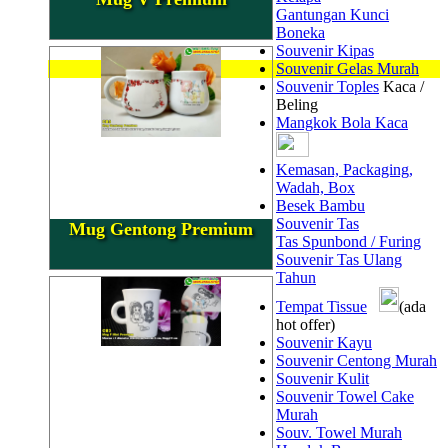
Gantungan Kunci
Boneka
Souvenir Kipas
Souvenir Gelas Murah
Souvenir Toples
Kaca /
Beling
Mangkok Bola Kaca
Kemasan, Packaging,
Wadah, Box
Besek Bambu
Souvenir Tas
Mug Gentong Premium
Tas Spunbond / Furing
Souvenir Tas Ulang
Tahun
Tempat Tissue
(ada
hot offer)
Souvenir Kayu
Souvenir Centong Murah
Souvenir Kulit
Souvenir Towel Cake
Murah
Souv. Towel Murah