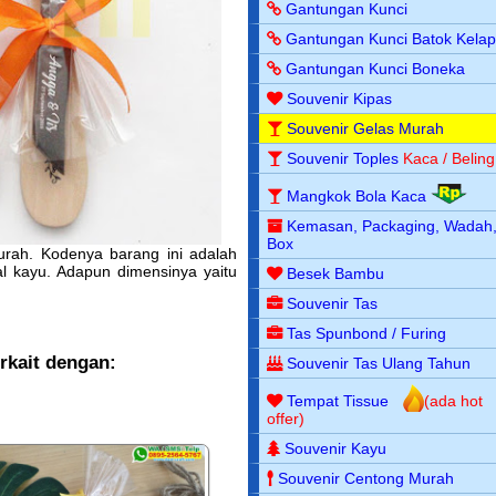
Gantungan Kunci
Gantungan Kunci Batok Kela
Gantungan Kunci Boneka
Souvenir Kipas
Souvenir Gelas Murah
Souvenir Toples
Kaca / Beling
Mangkok Bola Kaca
Kemasan, Packaging, Wadah
Box
rah. Kodenya barang ini adalah
l kayu. Adapun dimensinya yaitu
Besek Bambu
Souvenir Tas
Tas Spunbond / Furing
rkait dengan:
Souvenir Tas Ulang Tahun
Tempat Tissue
(ada hot
offer)
Souvenir Kayu
Souvenir Centong Murah