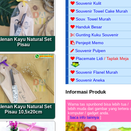
Souvenir Kulit
Souvenir Towel Cake Murah
Souv. Towel Murah
Handuk Besar
Gunting Kuku Souvenir
lenan Kayu Natural Set
Penjepit Memo
Pisau
Souvenir Pulpen
Placemate Lidi
/ Taplak Meja
Souvenir Flanel Murah
Souvenir Aneka
Informasi Produk
Warna tas spunbond bisa lebih tua /
lenan Kayu Natural Set
lebih muda dari gambar yang tertera 
Pisau 10,5x20cm
komputer / gadget anda.
[
baca info lainnya
]