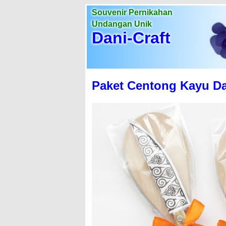
Souvenir Pernikahan
Undangan Unik
Dani-Craft
Paket Centong Kayu D