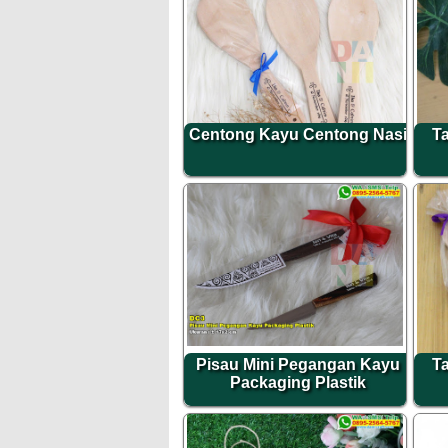
Centong Kayu Centong Nasi
Ta
Pisau Mini Pegangan Kayu
Ta
Packaging Plastik