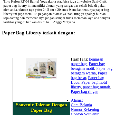
Tirto Kulon RT 04 Bantul Yogyakarta atau bisa juga di website Dani-Craft.
paper bag liberty ini memiliki ukuran yang sangat pas sekali bila di pakai
oleh anda, ukuran nya yaitu 24,5 cm x 20 cm x 9 cm dan tentunya paper bag
liberty ini juga memiliki pegangan diatasnya. nah, tunggu apalagi buruan
saja datang dan memesan nya jangan sampai tidak memesan. ayo ada banyak
fasilitas yang di berikan disini lo. -- Anggi Melyana
Paper Bag Liberty terkait dengan:
HashTags:
kemasan
paper bag
,
Paper bag
beragam motif
,
Paper bag
beragam warna
,
Paper
bag besar
,
Paper bag
Lucu
,
Paper bag motif
liberty
,
paper bag murah
,
Paper bag ringan
Alamat
Souvenir Talenan Dengan
Cara Belanja
Nomor Rekening
Paper Bag
Contoh Souvenir