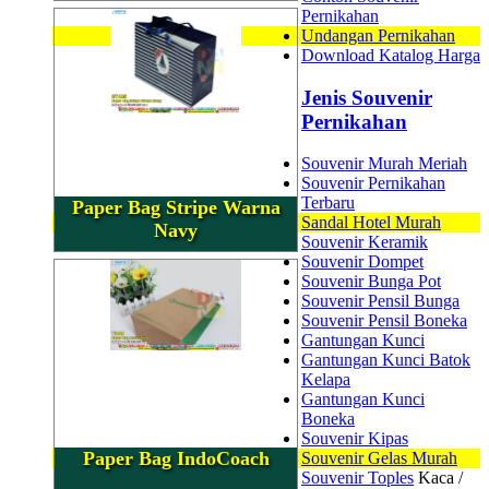
Pernikahan
Undangan Pernikahan
Download Katalog Harga
Jenis Souvenir
Pernikahan
Souvenir Murah Meriah
Souvenir Pernikahan
Terbaru
Paper Bag Stripe Warna
Sandal Hotel Murah
Navy
Souvenir Keramik
Souvenir Dompet
Souvenir Bunga Pot
Souvenir Pensil Bunga
Souvenir Pensil Boneka
Gantungan Kunci
Gantungan Kunci Batok
Kelapa
Gantungan Kunci
Boneka
Souvenir Kipas
Paper Bag IndoCoach
Souvenir Gelas Murah
Souvenir Toples
Kaca /