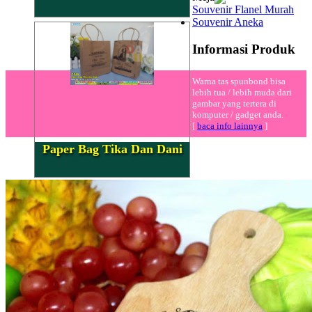
Souvenir Flanel Murah
Souvenir Aneka
Informasi Produk
Warna tas spunbond bisa
lebih tua / lebih muda dari
gambar yang tertera di
komputer / gadget anda.
[
baca info lainnya
]
Paper Bag Tika Dan Dani