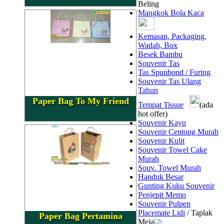
Beling
Mangkok Bola Kaca
Kemasan, Packaging,
Wadah, Box
Besek Bambu
Souvenir Tas
Tas Spunbond / Furing
Souvenir Tas Ulang
Tahun
Paper Bag To My Friend
Tempat Tissue
(ada
hot offer)
Souvenir Kayu
Souvenir Centong Murah
Souvenir Kulit
Souvenir Towel Cake
Murah
Souv. Towel Murah
Handuk Besar
Gunting Kuku Souvenir
Penjepit Memo
Souvenir Pulpen
Placemate Lidi
/ Taplak
Paper Bag Pertamina
Meja