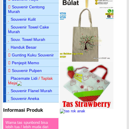
Souvenir Centong
Murah
Souvenir Kulit
Souvenir Towel Cake
Murah
Souv. Towel Murah
Handuk Besar
Gunting Kuku Souvenir
Penjepit Memo
Souvenir Pulpen
Placemate Lidi
/ Taplak
Meja
Souvenir Flanel Murah
Souvenir Aneka
Informasi Produk
Warna tas spunbond bisa
lebih tua / lebih muda dari