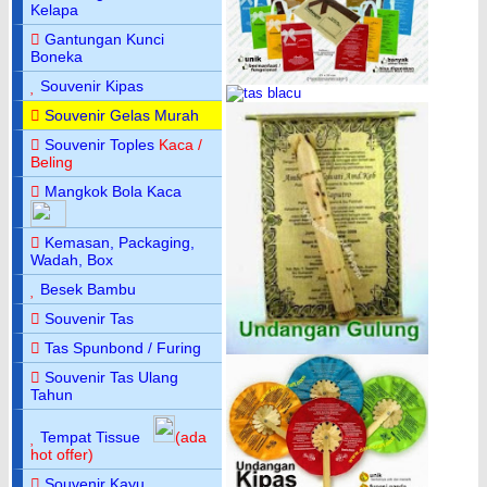
Kelapa
Gantungan Kunci
Boneka
Souvenir Kipas
Souvenir Gelas Murah
Souvenir Toples
Kaca /
Beling
Mangkok Bola Kaca
Kemasan, Packaging,
Wadah, Box
Besek Bambu
Souvenir Tas
Tas Spunbond / Furing
Souvenir Tas Ulang
Tahun
Tempat Tissue
(ada
hot offer)
Souvenir Kayu