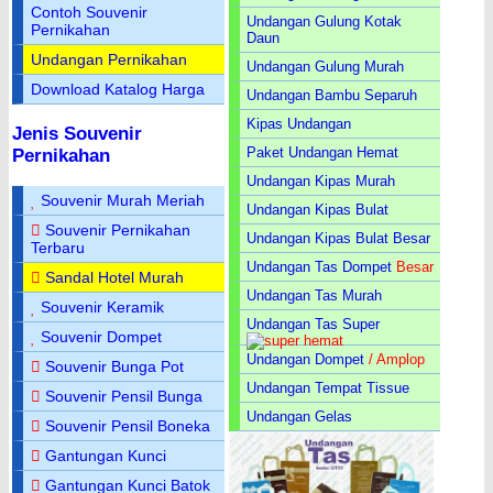
Contoh Souvenir
Undangan Gulung Kotak
Pernikahan
Daun
Undangan Pernikahan
Undangan Gulung Murah
Download Katalog Harga
Undangan Bambu Separuh
Kipas Undangan
Jenis Souvenir
Paket Undangan Hemat
Pernikahan
Undangan Kipas Murah
Souvenir Murah Meriah
Undangan Kipas Bulat
Souvenir Pernikahan
Undangan Kipas Bulat Besar
Terbaru
Undangan Tas Dompet
Besar
Sandal Hotel Murah
Undangan Tas Murah
Souvenir Keramik
Undangan Tas Super
Souvenir Dompet
Undangan Dompet
/ Amplop
Souvenir Bunga Pot
Undangan Tempat Tissue
Souvenir Pensil Bunga
Undangan Gelas
Souvenir Pensil Boneka
Gantungan Kunci
Gantungan Kunci Batok