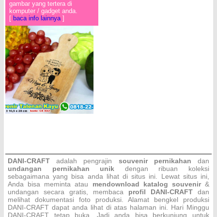
gambar yang tertera di
komputer / gadget anda.
[
baca info lainnya
]
DANI-CRAFT
adalah pengrajin
souvenir pernikahan
dan
undangan pernikahan unik
dengan ribuan koleksi
sebagaimana yang bisa anda lihat di situs ini. Lewat situs ini,
Anda bisa meminta atau
men
download katalog souvenir
&
undangan secara gratis, membaca
profil DANI-CRAFT
dan
melihat dokumentasi foto produksi. Alamat bengkel produksi
DANI-CRAFT dapat anda lihat di atas halaman ini. Hari Minggu
DANI-CRAFT
tetap buka. Jadi anda bisa berkunjung untuk