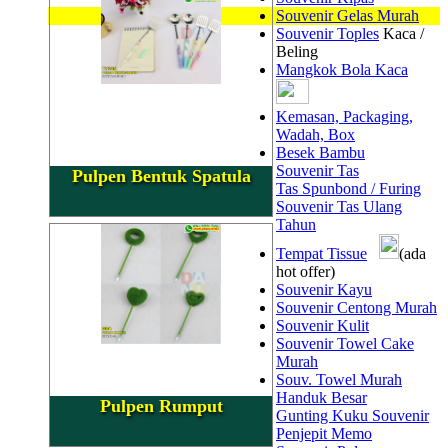
Souvenir Gelas Murah
Souvenir Toples
Kaca /
Beling
Mangkok Bola Kaca
Kemasan, Packaging,
Wadah, Box
Besek Bambu
Souvenir Tas
Pulpen Bentuk Spatula
Tas Spunbond / Furing
Souvenir Tas Ulang
Tahun
Tempat Tissue
(ada
hot offer)
Souvenir Kayu
Souvenir Centong Murah
Souvenir Kulit
Souvenir Towel Cake
Murah
Souv. Towel Murah
Handuk Besar
Pulpen Rumput
Gunting Kuku Souvenir
Penjepit Memo