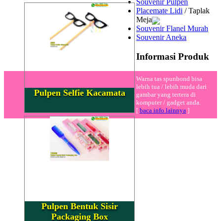
Souvenir Pulpen
Placemate Lidi
/ Taplak
Meja
Souvenir Flanel Murah
Souvenir Aneka
Informasi Produk
Warna tas spunbond bisa
lebih tua / lebih muda dari
Pulpen Selfie Kacamata
gambar yang tertera di
komputer / gadget anda.
[
baca info lainnya
]
Pulpen Bentuk Sisir
Packaging Box