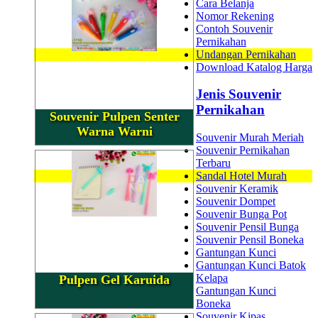
Cara Belanja
Nomor Rekening
Contoh Souvenir
Pernikahan
Undangan Pernikahan
Download Katalog Harga
Jenis Souvenir
Pernikahan
Souvenir Pulpen Senter
Warna Warni
Souvenir Murah Meriah
Souvenir Pernikahan
Terbaru
Sandal Hotel Murah
Souvenir Keramik
Souvenir Dompet
Souvenir Bunga Pot
Souvenir Pensil Bunga
Souvenir Pensil Boneka
Gantungan Kunci
Gantungan Kunci Batok
Kelapa
Pulpen Gel Karuida
Gantungan Kunci
Boneka
Souvenir Kipas