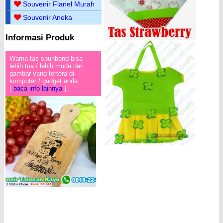
Souvenir Flanel Murah
Souvenir Aneka
Informasi Produk
Warna tas spunbond bisa
lebih tua / lebih muda dari
gambar yang tertera di
komputer / gadget anda.
[
baca info lainnya
]