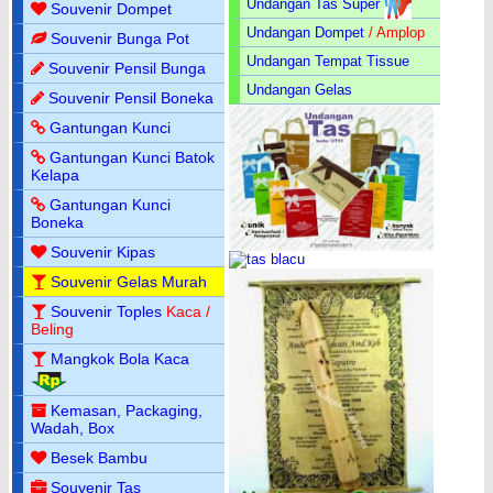
Undangan Tas Super
Souvenir Dompet
Undangan Dompet
/ Amplop
Souvenir Bunga Pot
Undangan Tempat Tissue
Souvenir Pensil Bunga
Undangan Gelas
Souvenir Pensil Boneka
Gantungan Kunci
Gantungan Kunci Batok
Kelapa
Gantungan Kunci
Boneka
Souvenir Kipas
Souvenir Gelas Murah
Souvenir Toples
Kaca /
Beling
Mangkok Bola Kaca
Kemasan, Packaging,
Wadah, Box
Besek Bambu
Souvenir Tas