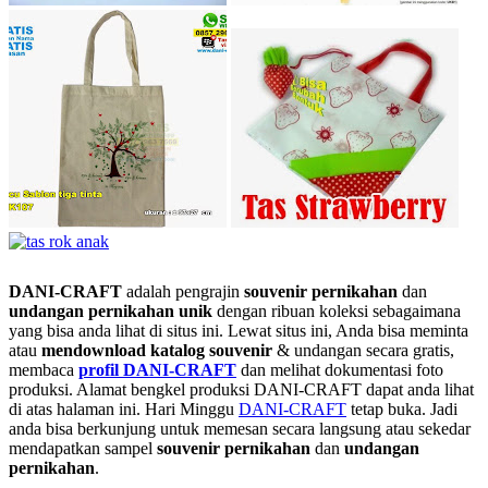
DANI-CRAFT
adalah pengrajin
souvenir pernikahan
dan
undangan pernikahan unik
dengan ribuan koleksi sebagaimana
yang bisa anda lihat di situs ini. Lewat situs ini, Anda bisa meminta
atau
men
download katalog souvenir
& undangan secara gratis,
membaca
profil DANI-CRAFT
dan melihat dokumentasi foto
produksi. Alamat bengkel produksi DANI-CRAFT dapat anda lihat
di atas halaman ini. Hari Minggu
DANI-CRAFT
tetap buka. Jadi
anda bisa berkunjung untuk memesan secara langsung atau sekedar
mendapatkan sampel
souvenir pernikahan
dan
undangan
pernikahan
.