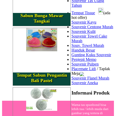
Souvenir Tas Ulang
Tahun
Tempat Tissue
(ada
Sabun Bunga Mawar
hot offer)
Tangkai
Souvenir Kayu
Souvenir Centong Murah
Souvenir Kulit
Souvenir Towel Cake
Murah
Souv. Towel Murah
Handuk Besar
Gunting Kuku Souvenir
Penjepit Memo
Souvenir Pulpen
Placemate Lidi
/ Taplak
Meja
Tempat Sabun Pengantin
Souvenir Flanel Murah
Bali Pastel
Souvenir Aneka
Informasi Produk
Warna tas spunbond bisa
lebih tua / lebih muda dari
gambar yang tertera di