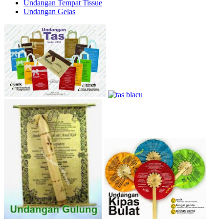
Undangan Tempat Tissue
Undangan Gelas