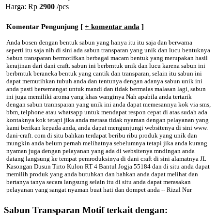
Harga: Rp
2900
/pcs
Komentar Pengunjung [
+ komentar anda
]
Anda bosen dengan bentuk sabun yang hanya itu itu saja dan berwarna
seperti itu saja nih di sini ada sabun transparan yang unik dan lucu bentuknya
Sabun transparan bermotifkan berbagai macam bentuk yang merupakan hasil
kerajinan dari dani craft. sabun ini berbrntuk unik dan lucu karena sabun ini
berbrntuk beraneka bentuk yang cantik dan transparan, selain itu sabun ini
dapat memutihkan tubuh anda dan tentunya dengan adanya sabun unik ini
anda pasti bersemangat untuk mandi dan tidak bermalas malasan lagi, sabun
ini juga memiliki aroma yang khas wanginya Nah apabila anda tertarik
dengan sabun trannsparan yang unik ini anda dapat memesannya kok via sms,
bbm, telphone atau whatsapp untuk mendapat respon cepat di atas sudah ada
kontaknya kok tetapi jika anda merasa tidak nyaman dengan pelayanan yang
kami berikan kepada anda, anda dapat mengunjungi websitenya di sini www.
dani-craft. com di situ bahkan terdapat beribu ribu produk yang unik dan
mungkin anda belum pernah melihatnya sebelumnya tetapi jika anda kurang
nyaman juga dengan pelayanan yang ada di websitenya mndingan anda
datang langsung ke tempat pemroduksinya di dani craft di sini alamatnya JL
Kasongan Dusun Tirto Kulon RT 4 Bantul Jogja 55184 dan di situ anda dapat
memilih produk yang anda butuhkan dan bahkan anda dapat melihat dan
bertanya tanya secara langsung selain itu di situ anda dapat merasakan
pelayanan yang sangat nyaman buat hati dan dompet anda -- Rizal Nur
Sabun Transparan Motif terkait dengan: