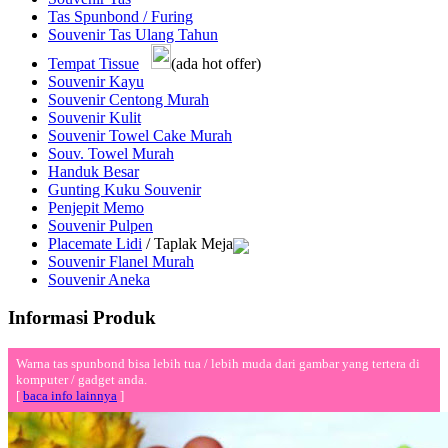
Tas Spunbond / Furing
Souvenir Tas Ulang Tahun
Tempat Tissue
(ada hot offer)
Souvenir Kayu
Souvenir Centong Murah
Souvenir Kulit
Souvenir Towel Cake Murah
Souv. Towel Murah
Handuk Besar
Gunting Kuku Souvenir
Penjepit Memo
Souvenir Pulpen
Placemate Lidi
/ Taplak Meja
Souvenir Flanel Murah
Souvenir Aneka
Informasi Produk
Warna tas spunbond bisa lebih tua / lebih muda dari gambar yang tertera di
komputer / gadget anda.
[
baca info lainnya
]