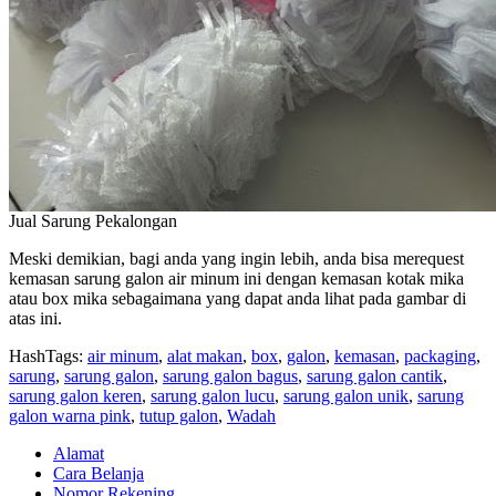
Jual Sarung Pekalongan
Meski demikian, bagi anda yang ingin lebih, anda bisa merequest
kemasan sarung galon air minum ini dengan kemasan kotak mika
atau box mika sebagaimana yang dapat anda lihat pada gambar di
atas ini.
HashTags:
air minum
,
alat makan
,
box
,
galon
,
kemasan
,
packaging
,
sarung
,
sarung galon
,
sarung galon bagus
,
sarung galon cantik
,
sarung galon keren
,
sarung galon lucu
,
sarung galon unik
,
sarung
galon warna pink
,
tutup galon
,
Wadah
Alamat
Cara Belanja
Nomor Rekening