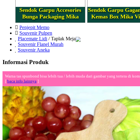
Sendok Garpu Accesories
Sendok Garpu Gagan
Bunga Packaging Mika
Kemas Box Mika Vi
Penjepit Memo
Souvenir Pulpen
Placemate Lidi
/ Taplak Meja
Souvenir Flanel Murah
Souvenir Aneka
Informasi Produk
Warna tas spunbond bisa lebih tua / lebih muda dari gambar yang tertera di kom
[
baca info lainnya
]