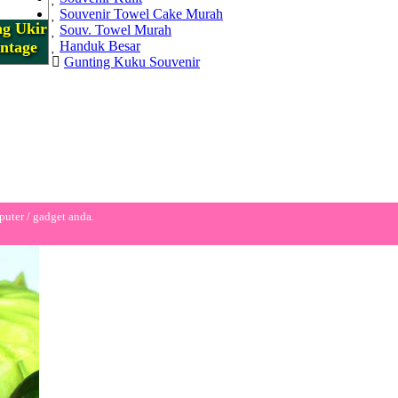
Souvenir Towel Cake Murah
g Ukir
Souv. Towel Murah
ntage
Handuk Besar
Gunting Kuku Souvenir
puter / gadget anda.