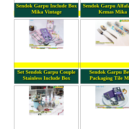
Sendok Garpu Include Box
Sendok Garpu Alfaf
Mika Vintage
Kemas Mika
Set Sendok Garpu Couple
Sendok Garpu Be
Stainless Include Box
Packaging Tile M