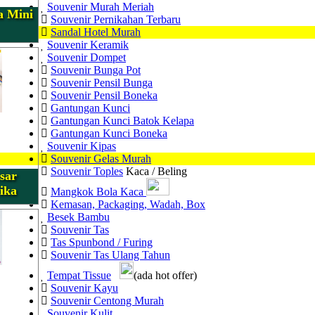
Souvenir Murah Meriah
a Mini
Souvenir Pernikahan Terbaru
Sandal Hotel Murah
Souvenir Keramik
Souvenir Dompet
Souvenir Bunga Pot
Souvenir Pensil Bunga
Souvenir Pensil Boneka
Gantungan Kunci
Gantungan Kunci Batok Kelapa
Gantungan Kunci Boneka
Souvenir Kipas
Souvenir Gelas Murah
Souvenir Toples
Kaca / Beling
sar
ika
Mangkok Bola Kaca
Kemasan, Packaging, Wadah, Box
Besek Bambu
Souvenir Tas
Tas Spunbond / Furing
Souvenir Tas Ulang Tahun
Tempat Tissue
(ada hot offer)
Souvenir Kayu
Souvenir Centong Murah
Souvenir Kulit