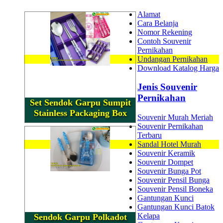
Alamat
Cara Belanja
Nomor Rekening
Contoh Souvenir
Pernikahan
Undangan Pernikahan
Download Katalog Harga
Jenis Souvenir
Pernikahan
Set Sendok Garpu Sumpit
Stainless Packaging Box
Souvenir Murah Meriah
Souvenir Pernikahan
Terbaru
Sandal Hotel Murah
Souvenir Keramik
Souvenir Dompet
Souvenir Bunga Pot
Souvenir Pensil Bunga
Souvenir Pensil Boneka
Gantungan Kunci
Gantungan Kunci Batok
Kelapa
Sendok Garpu Polkadot