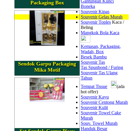
Gantungan Kunci
Packaging Box
Boneka
Souvenir Kipas
Souvenir Gelas Murah
Souvenir Toples
Kaca /
Beling
Mangkok Bola Kaca
Kemasan, Packaging,
Wadah, Box
Besek Bambu
Souvenir Tas
Sendok Garpu Packaging
Tas Spunbond / Furing
Mika Motif
Souvenir Tas Ulang
Tahun
Tempat Tissue
(ada
hot offer)
Souvenir Kayu
Souvenir Centong Murah
Souvenir Kulit
Souvenir Towel Cake
Murah
Souv. Towel Murah
Handuk Besar
Set Sendok Garpu Pisau