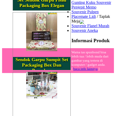
Gunting Kuku Souvenir
Packaging Box Elegan
Penjepit Memo
Souvenir Pulpen
Placemate Lidi
/ Taplak
Meja
Souvenir Flanel Murah
Souvenir Aneka
Informasi Produk
Warna tas spunbond bisa
lebih tua / lebih muda dari
Sendok Garpu Sumpit Set
gambar yang tertera di
Packaging Box Dan
komputer / gadget anda.
[
baca info lainnya
]
Paperbag