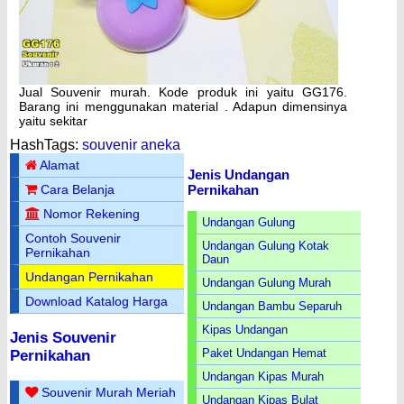
Jual Souvenir murah. Kode produk ini yaitu GG176.
Barang ini menggunakan material . Adapun dimensinya
yaitu sekitar
HashTags:
souvenir aneka
Alamat
Jenis Undangan
Pernikahan
Cara Belanja
Nomor Rekening
Undangan Gulung
Contoh Souvenir
Undangan Gulung Kotak
Pernikahan
Daun
Undangan Pernikahan
Undangan Gulung Murah
Download Katalog Harga
Undangan Bambu Separuh
Kipas Undangan
Jenis Souvenir
Paket Undangan Hemat
Pernikahan
Undangan Kipas Murah
Souvenir Murah Meriah
Undangan Kipas Bulat