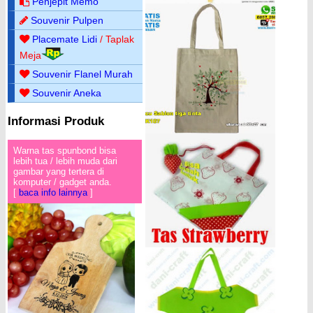
Penjepit Memo
Souvenir Pulpen
Placemate Lidi
/ Taplak
Meja
Souvenir Flanel Murah
Souvenir Aneka
Informasi Produk
Warna tas spunbond bisa
lebih tua / lebih muda dari
gambar yang tertera di
komputer / gadget anda.
[
baca info lainnya
]