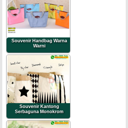
Souvenir Handbag Warna
Warni
Souvenir Kantong
Serbaguna Monokrom