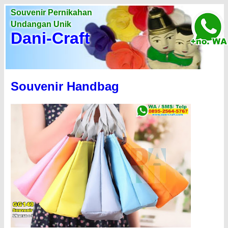
Souvenir Pernikahan
Undangan Unik
Dani-Craft
Souvenir Handbag