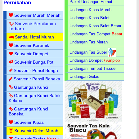
Paket Undangan Hemat
Pernikahan
Undangan Kipas Murah
Souvenir Murah Meriah
Undangan Kipas Bulat
Souvenir Pernikahan
Undangan Kipas Bulat Besar
Terbaru
Undangan Tas Dompet
Besar
Sandal Hotel Murah
Undangan Tas Murah
Souvenir Keramik
Undangan Tas Super
Souvenir Dompet
Undangan Dompet
/ Amplop
Souvenir Bunga Pot
Undangan Tempat Tissue
Souvenir Pensil Bunga
Undangan Gelas
Souvenir Pensil Boneka
Gantungan Kunci
Gantungan Kunci Batok
Kelapa
Gantungan Kunci
Boneka
Souvenir Kipas
Souvenir Gelas Murah
Souvenir Toples
Kaca /