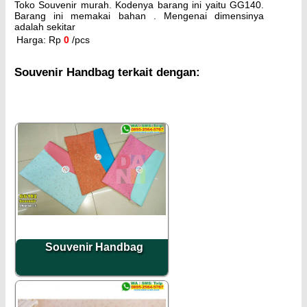
Toko Souvenir murah. Kodenya barang ini yaitu GG140.
Barang ini memakai bahan . Mengenai dimensinya
adalah sekitar
Harga: Rp
0
/pcs
Souvenir Handbag terkait dengan:
Souvenir Handbag