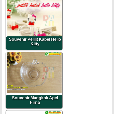
Souvenir Pelilit Kabel Hello
Kitty
Souvenir Mangkok Apel
Firna