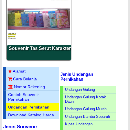
Souvenir Tas Serut Karakter
Alamat
Jenis Undangan
Pernikahan
Cara Belanja
Nomor Rekening
Undangan Gulung
Contoh Souvenir
Undangan Gulung Kotak
Pernikahan
Daun
Undangan Pernikahan
Undangan Gulung Murah
Download Katalog Harga
Undangan Bambu Separuh
Kipas Undangan
Jenis Souvenir