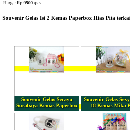
Harga: Rp
9500
/pcs
Souvenir Gelas Isi 2 Kemas Paperbox Hias Pita terka
Souvenir Gelas Serayu
Souvenir Gelas Se
Surabaya Kemas Paperbox
18 Kemas Mika P