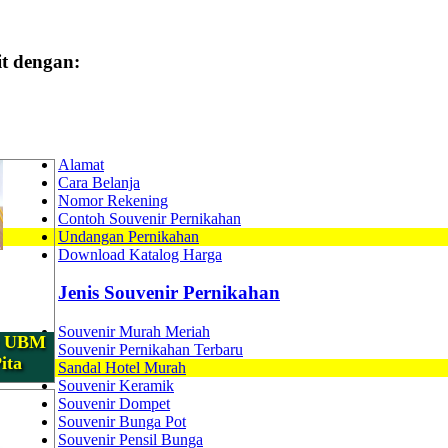
it dengan:
Alamat
Cara Belanja
Nomor Rekening
Contoh Souvenir Pernikahan
Undangan Pernikahan
Download Katalog Harga
Jenis Souvenir Pernikahan
Souvenir Murah Meriah
xy UBM
Souvenir Pernikahan Terbaru
ita
Sandal Hotel Murah
Souvenir Keramik
Souvenir Dompet
Souvenir Bunga Pot
Souvenir Pensil Bunga