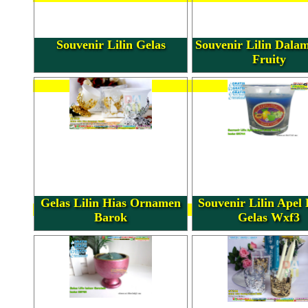
Souvenir Lilin Gelas
Souvenir Lilin Dala
Fruity
Gelas Lilin Hias Ornamen
Souvenir Lilin Apel
Barok
Gelas Wxf3