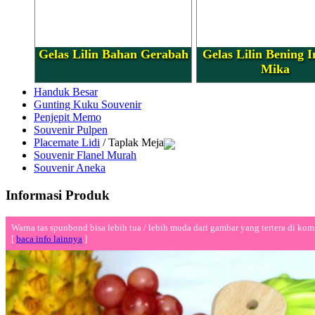
Gelas Lilin Bahan Gerabah
Gelas Lilin Bening I
Mika
Handuk Besar
Gunting Kuku Souvenir
Penjepit Memo
Souvenir Pulpen
Placemate Lidi
/ Taplak Meja
Souvenir Flanel Murah
Souvenir Aneka
Informasi Produk
Warna tas spunbond bisa lebih tua / lebih muda dari gambar yang tertera di kom
[
baca info lainnya
]