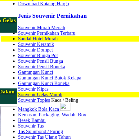
Download Katalog Harga
Jenis Souvenir Pernikahan
m Gelas
Souvenir Murah Meriah
Souvenir Pernikahan Terbaru
Sandal Hotel Murah
Souvenir Keramik
Souvenir Dompet
Souvenir Bunga Pot
Souvenir Pensil Bunga
Souvenir Pensil Boneka
Gantungan Kunci
Gantungan Kunci Batok Kelapa
Gantungan Kunci Boneka
Souvenir Kipas
 Dalam
Souvenir Gelas Murah
Souvenir Toples
Kaca / Beling
Mangkok Bola Kaca
Kemasan, Packaging, Wadah, Box
Besek Bambu
Souvenir Tas
Tas Spunbond / Furing
Souvenir Tas Ulang Tahun