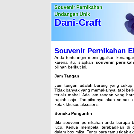
Souvenir Pernikahan
Undangan Unik
Dani-Craft
Souvenir Pernikahan E
Anda tentu ingin meninggalkan kenangan 
karena itu, siapkan
souvenir pernikah
pilihan berikut ini.
Jam Tangan
Jam tangan adalah barang yang cukup m
Tidak banyak yang memakainya, tapi berk
terlalu mahal. Ada jam tangan yang har
rupiah saja. Tampilannya akan semakin
kotak khusus aksesoris.
Boneka Pengantin
Bila souvenir pernikahan anda berupa b
lucu. Kedua mempelai terabadikan di 
dalam box mika. Tentu para tamu tidak a