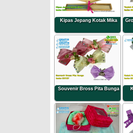
Kipas Jepang Kotak Mika
Gro
Souvenir Bross Pita Bunga
K