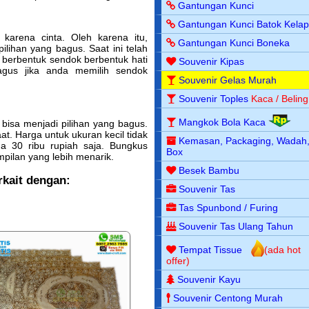
Gantungan Kunci
Gantungan Kunci Batok Kela
karena cinta. Oleh karena itu,
Gantungan Kunci Boneka
lihan yang bagus. Saat ini telah
berbentuk sendok berbentuk hati
Souvenir Kipas
agus jika anda memilih sendok
Souvenir Gelas Murah
Souvenir Toples
Kaca / Beling
Mangkok Bola Kaca
 bisa menjadi pilihan yang bagus.
t. Harga untuk ukuran kecil tidak
Kemasan, Packaging, Wadah
a 30 ribu rupiah saja. Bungkus
Box
mpilan yang lebih menarik.
Besek Bambu
rkait dengan:
Souvenir Tas
Tas Spunbond / Furing
Souvenir Tas Ulang Tahun
Tempat Tissue
(ada hot
offer)
Souvenir Kayu
Souvenir Centong Murah