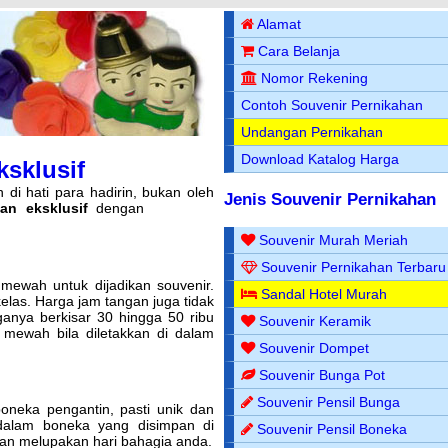
Alamat
Cara Belanja
Nomor Rekening
Contoh Souvenir Pernikahan
Undangan Pernikahan
Download Katalog Harga
ksklusif
di hati para hadirin, bukan oleh
Jenis Souvenir Pernikahan
an eksklusif
dengan
Souvenir Murah Meriah
Souvenir Pernikahan Terbaru
ewah untuk dijadikan souvenir.
Sandal Hotel Murah
elas. Harga jam tangan juga tidak
ganya berkisar 30 hingga 50 ribu
Souvenir Keramik
 mewah bila diletakkan di dalam
Souvenir Dompet
Souvenir Bunga Pot
Souvenir Pensil Bunga
oneka pengantin, pasti unik dan
dalam boneka yang disimpan di
Souvenir Pensil Boneka
kan melupakan hari bahagia anda.