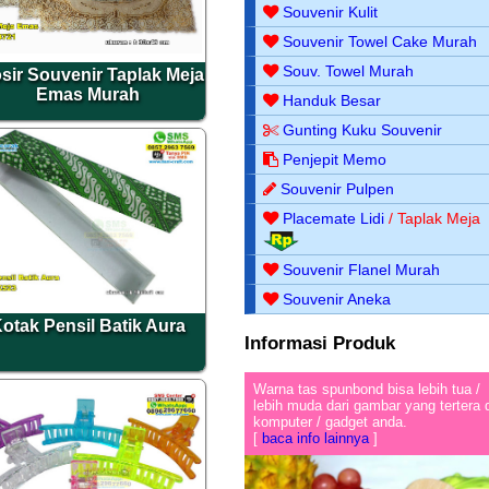
Souvenir Kulit
Souvenir Towel Cake Murah
Souv. Towel Murah
sir Souvenir Taplak Meja
Emas Murah
Handuk Besar
Gunting Kuku Souvenir
Penjepit Memo
Souvenir Pulpen
Placemate Lidi
/ Taplak Meja
Souvenir Flanel Murah
Souvenir Aneka
otak Pensil Batik Aura
Informasi Produk
Warna tas spunbond bisa lebih tua /
lebih muda dari gambar yang tertera 
komputer / gadget anda.
[
baca info lainnya
]