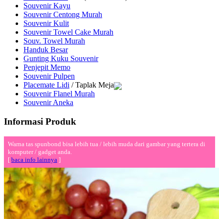
Souvenir Kayu
Souvenir Centong Murah
Souvenir Kulit
Souvenir Towel Cake Murah
Souv. Towel Murah
Handuk Besar
Gunting Kuku Souvenir
Penjepit Memo
Souvenir Pulpen
Placemate Lidi
/ Taplak Meja
Souvenir Flanel Murah
Souvenir Aneka
Informasi Produk
Warna tas spunbond bisa lebih tua / lebih muda dari gambar yang tertera di
komputer / gadget anda.
[
baca info lainnya
]