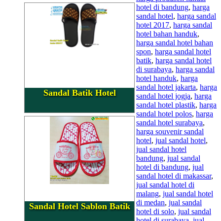
hotel di bandung
,
harga
sandal hotel
,
harga sandal
hotel 2017
,
harga sandal
hotel bahan handuk
,
harga sandal hotel bahan
spon
,
harga sandal hotel
batik
,
harga sandal hotel
di surabaya
,
harga sandal
hotel handuk
,
harga
sandal hotel jakarta
,
harga
Sandal Batik Hotel
sandal hotel jogja
,
harga
sandal hotel plastik
,
harga
sandal hotel polos
,
harga
sandal hotel surabaya
,
harga souvenir sandal
hotel
,
jual sandal hotel
,
jual sandal hotel
bandung
,
jual sandal
hotel di bandung
,
jual
sandal hotel di makassar
,
jual sandal hotel di
malang
,
jual sandal hotel
di medan
,
jual sandal
Sandal Hotel Sablon Batik
hotel di solo
,
jual sandal
hotel di surabaya
,
jual