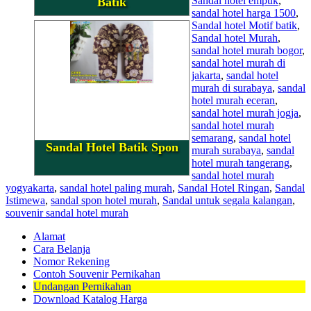
Sandal hotel empuk
,
Batik
sandal hotel harga 1500
,
Sandal hotel Motif batik
,
Sandal hotel Murah
,
sandal hotel murah bogor
,
sandal hotel murah di
jakarta
,
sandal hotel
murah di surabaya
,
sandal
hotel murah eceran
,
sandal hotel murah jogja
,
sandal hotel murah
semarang
,
sandal hotel
Sandal Hotel Batik Spon
murah surabaya
,
sandal
hotel murah tangerang
,
sandal hotel murah
yogyakarta
,
sandal hotel paling murah
,
Sandal Hotel Ringan
,
Sandal
Istimewa
,
sandal spon hotel murah
,
Sandal untuk segala kalangan
,
souvenir sandal hotel murah
Alamat
Cara Belanja
Nomor Rekening
Contoh Souvenir Pernikahan
Undangan Pernikahan
Download Katalog Harga