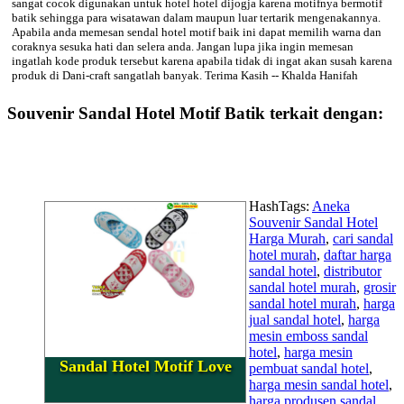
sangat cocok digunakan untuk hotel hotel dijogja karena motifnya bermotif
batik sehingga para wisatawan dalam maupun luar tertarik mengenakannya.
Apabila anda memesan sendal hotel motif baik ini dapat memilih warna dan
coraknya sesuka hati dan selera anda. Jangan lupa jika ingin memesan
ingatlah kode produk tersebut karena apabila tidak di ingat akan susah karena
produk di Dani-craft sangatlah banyak. Terima Kasih -- Khalda Hanifah
Souvenir Sandal Hotel Motif Batik terkait dengan:
HashTags:
Aneka
Souvenir Sandal Hotel
Harga Murah
,
cari sandal
hotel murah
,
daftar harga
sandal hotel
,
distributor
sandal hotel murah
,
grosir
sandal hotel murah
,
harga
jual sandal hotel
,
harga
mesin emboss sandal
hotel
,
harga mesin
Sandal Hotel Motif Love
pembuat sandal hotel
,
harga mesin sandal hotel
,
harga produsen sandal