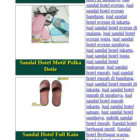
sandal hotel eceran
,
jual
sandal hotel eceran
bandung
,
jual sandal
hotel eceran di jakarta
,
jual sandal hotel eceran di
malang
,
jual sandal hotel
eceran jogja
,
jual sandal
hotel eceran surabaya
,
jual sandal hotel jakarta
,
jual sandal hotel jogja
,
jual sandal hotel
Sandal Hotel Motif Polka
makassar
,
jual sandal
Dotie
hotel murah
,
jual sandal
hotel murah di bandung
,
jual sandal hotel murah di
jakarta
,
jual sandal hotel
murah di surabaya
,
jual
sandal hotel murah
jakarta
,
jual sandal hotel
satuan
,
jual sandal hotel
surabaya
,
pabrik sandal
hotel murah
,
Sandal hotel
berbagai motif
,
Sandal
Sandal Hotel Full Kain
hotel Berbagai warna
,