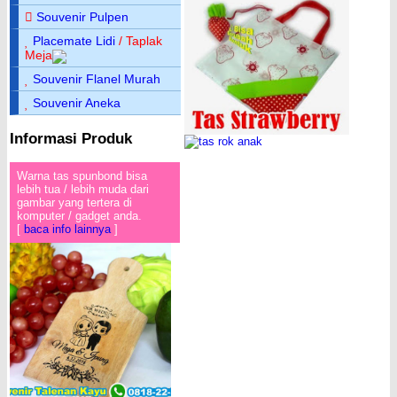
Souvenir Pulpen
Placemate Lidi
/ Taplak
Meja
Souvenir Flanel Murah
Souvenir Aneka
Informasi Produk
Warna tas spunbond bisa
lebih tua / lebih muda dari
gambar yang tertera di
komputer / gadget anda.
[
baca info lainnya
]