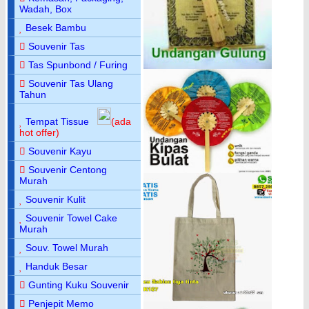
Wadah, Box
Besek Bambu
Souvenir Tas
Tas Spunbond / Furing
Souvenir Tas Ulang
Tahun
Tempat Tissue
(ada
hot offer)
Souvenir Kayu
Souvenir Centong
Murah
Souvenir Kulit
Souvenir Towel Cake
Murah
Souv. Towel Murah
Handuk Besar
Gunting Kuku Souvenir
Penjepit Memo