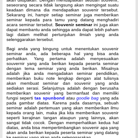
seseorang secara tidak langsung akan mengingat suatu
keadaan dimana dia mendapatkan souvenir tersebut.
Sekarang ini, hampir setiap seminar juga memberikan
seminar kepada para tamu yang datang menghadiri
acara seminar tersebut.
Souvenir seminar
ini juga akan
dapat membantu anda sehingga anda dapat lebih paham
lagi dalam melihat pertunjukan ilmiah yang anda
selenggarakan tersebut.
Bagi anda yang bingung untuk menentukan souvenir
seminar anda, ada beberapa hal yang bisa anda
perhatikan. Yang pertama adalah menyesuaikan
souvernir yang anda berikan kepada peserta seminar
dengan tema seminar yang anda berikan. Misalnya
adalah jika anda mengadakan seminar pendidikan,
memberikan buku note lengkap dengan alat tulisnya
akan membuat seminar dan souvenir yang anda
sediakan serasi. Selanjutnya adalah dengan berusaha
memberikan souvenir yang bermanfaat dan memiliki
fungsi seperti
tas spunbond
atau
goodie bag
yang ada
pada gambar diatas. Karena pada dasarnya, sebuah
seminar adalah pertemuan yang akan memberikan ilmu
kepada orang lain, maka jika kita memberikan souvenir
seperti kerajinan tangan ataupun yang lainnya, akan
sangat tidak cocok. Dengan memperhatikan kedua hal
diatas, anda bisa mempertimbangkan souvenir apa yang
akan anda berikan kepada peserta seminar yang datang
ke seminar yang akan anda selenggarakan.