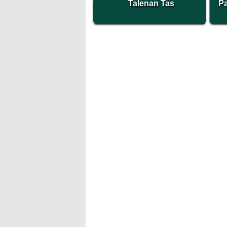
Talenan Tas
Pa