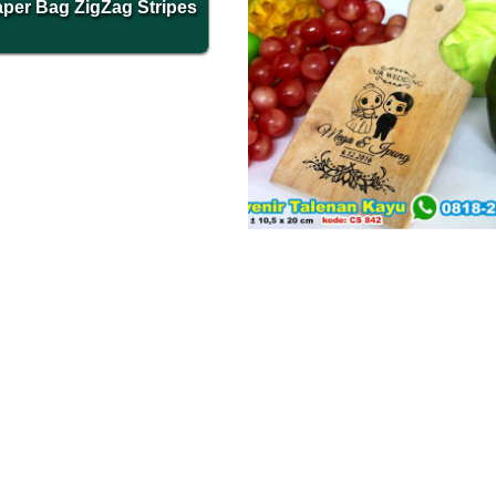
per Bag ZigZag Stripes