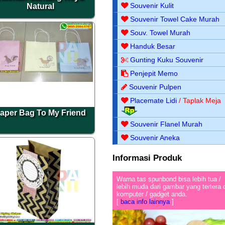
Souvenir Kulit
Natural
Souvenir Towel Cake Murah
Souv. Towel Murah
Handuk Besar
Gunting Kuku Souvenir
Penjepit Memo
Souvenir Pulpen
Placemate Lidi
/ Taplak Meja
aper Bag To My Friend
Souvenir Flanel Murah
Souvenir Aneka
Informasi Produk
Warna tas spunbond bisa lebih tua /
lebih muda dari gambar yang tertera 
komputer / gadget anda.
[
baca info lainnya
]