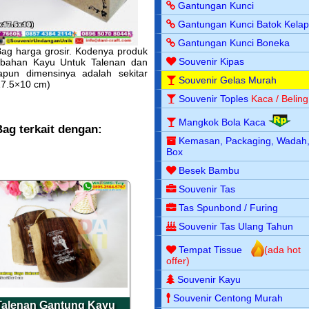
Gantungan Kunci
Gantungan Kunci Batok Kela
Gantungan Kunci Boneka
ag harga grosir. Kodenya produk
Souvenir Kipas
 bahan Kayu Untuk Talenan dan
pun dimensinya adalah sekitar
Souvenir Gelas Murah
17.5×10 cm)
Souvenir Toples
Kaca / Beling
Mangkok Bola Kaca
ag terkait dengan:
Kemasan, Packaging, Wadah
Box
Besek Bambu
Souvenir Tas
Tas Spunbond / Furing
Souvenir Tas Ulang Tahun
Tempat Tissue
(ada hot
offer)
Souvenir Kayu
Souvenir Centong Murah
Talenan Gantung Kayu