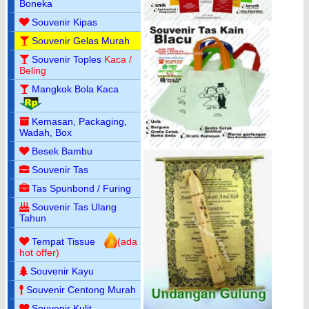
Boneka
Souvenir Kipas
Souvenir Gelas Murah
Souvenir Toples
Kaca /
Beling
Mangkok Bola Kaca
Kemasan, Packaging,
Wadah, Box
Besek Bambu
Souvenir Tas
Tas Spunbond / Furing
Souvenir Tas Ulang
Tahun
Tempat Tissue
(ada
hot offer)
Souvenir Kayu
Souvenir Centong Murah
Souvenir Kulit