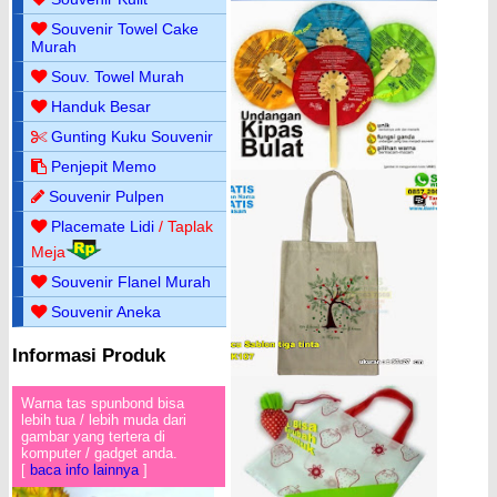
Souvenir Towel Cake
Murah
Souv. Towel Murah
Handuk Besar
Gunting Kuku Souvenir
Penjepit Memo
Souvenir Pulpen
Placemate Lidi
/ Taplak
Meja
Souvenir Flanel Murah
Souvenir Aneka
Informasi Produk
Warna tas spunbond bisa
lebih tua / lebih muda dari
gambar yang tertera di
komputer / gadget anda.
[
baca info lainnya
]