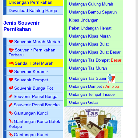
Undangan Pernikahan
Undangan Gulung Murah
Download Katalog Harga
Undangan Bambu Separuh
Kipas Undangan
Jenis Souvenir
Paket Undangan Hemat
Pernikahan
Undangan Kipas Murah
Souvenir Murah Meriah
Undangan Kipas Bulat
Souvenir Pernikahan
Undangan Kipas Bulat Besar
Terbaru
Undangan Tas Dompet
Besar
Sandal Hotel Murah
Undangan Tas Murah
Souvenir Keramik
Undangan Tas Super
Souvenir Dompet
Undangan Dompet
/ Amplop
Souvenir Bunga Pot
Undangan Tempat Tissue
Souvenir Pensil Bunga
Undangan Gelas
Souvenir Pensil Boneka
Gantungan Kunci
Gantungan Kunci Batok
Kelapa
Gantungan Kunci