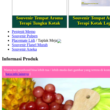
Souvenir Tempat Aroma
Souvenir Tempat 
Terapi Tungku Kotak
Terapi Kotak Le
Penjepit Memo
Souvenir Pulpen
Placemate Lidi
/ Taplak Meja
Souvenir Flanel Murah
Souvenir Aneka
Informasi Produk
Warna tas spunbond bisa lebih tua / lebih muda dari gambar yang tertera di kom
[
baca info lainnya
]