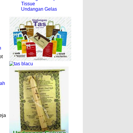
Tissue
Undangan Gelas
n
ot
rah
eja