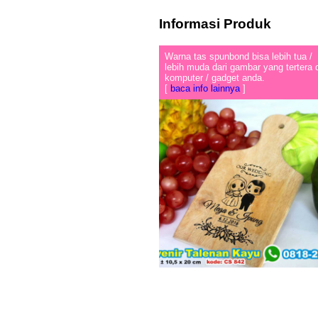
Informasi Produk
Warna tas spunbond bisa lebih tua /
lebih muda dari gambar yang tertera 
komputer / gadget anda.
[
baca info lainnya
]