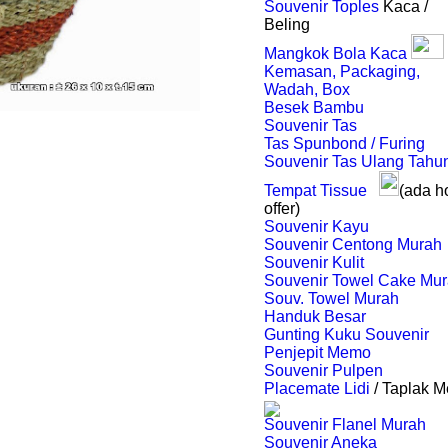
Souvenir Toples
Kaca /
Beling
Mangkok Bola Kaca
Kemasan, Packaging,
Wadah, Box
Besek Bambu
Souvenir Tas
Tas Spunbond / Furing
Souvenir Tas Ulang Tahu
Tempat Tissue
(ada h
offer)
Souvenir Kayu
Souvenir Centong Murah
Souvenir Kulit
Souvenir Towel Cake Mu
Souv. Towel Murah
Handuk Besar
Gunting Kuku Souvenir
Penjepit Memo
Souvenir Pulpen
Placemate Lidi
/ Taplak M
Souvenir Flanel Murah
Souvenir Aneka