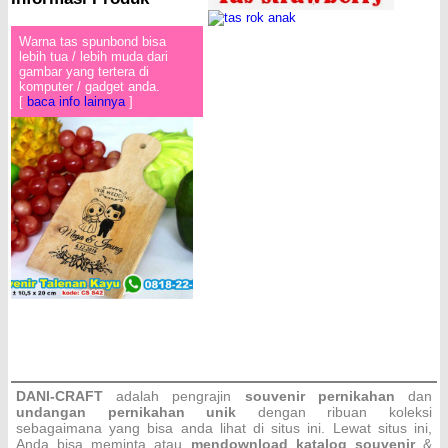
Warna tas spunbond bisa
lebih tua / lebih muda dari
gambar yang tertera di
komputer / gadget anda.
[
baca info lainnya
]
DANI-CRAFT
adalah pengrajin
souvenir pernikahan
dan
undangan pernikahan unik
dengan ribuan koleksi
sebagaimana yang bisa anda lihat di situs ini. Lewat situs ini,
Anda bisa meminta atau
men
download katalog souvenir
&