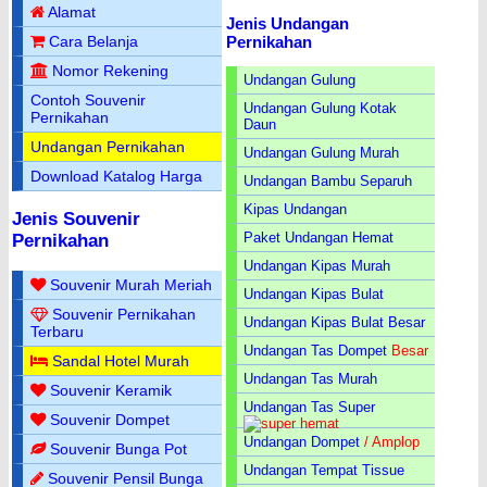
Alamat
Jenis Undangan
Pernikahan
Cara Belanja
Nomor Rekening
Undangan Gulung
Contoh Souvenir
Undangan Gulung Kotak
Pernikahan
Daun
Undangan Pernikahan
Undangan Gulung Murah
Download Katalog Harga
Undangan Bambu Separuh
Kipas Undangan
Jenis Souvenir
Paket Undangan Hemat
Pernikahan
Undangan Kipas Murah
Souvenir Murah Meriah
Undangan Kipas Bulat
Souvenir Pernikahan
Undangan Kipas Bulat Besar
Terbaru
Undangan Tas Dompet
Besar
Sandal Hotel Murah
Undangan Tas Murah
Souvenir Keramik
Undangan Tas Super
Souvenir Dompet
Undangan Dompet
/ Amplop
Souvenir Bunga Pot
Undangan Tempat Tissue
Souvenir Pensil Bunga