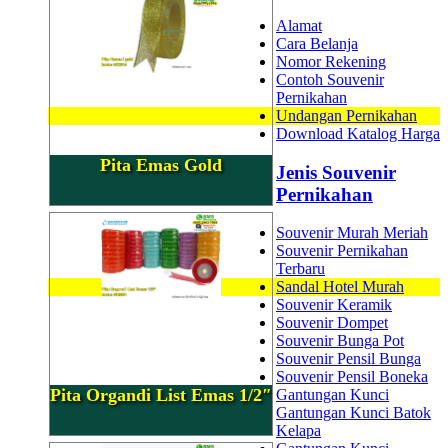
Alamat
Cara Belanja
Nomor Rekening
Contoh Souvenir
Pernikahan
Undangan Pernikahan
Download Katalog Harga
Pita Emas Gold
Jenis Souvenir
Pernikahan
Souvenir Murah Meriah
Souvenir Pernikahan
Terbaru
Sandal Hotel Murah
Souvenir Keramik
Souvenir Dompet
Souvenir Bunga Pot
Souvenir Pensil Bunga
Souvenir Pensil Boneka
Pita Organdi List Emas 1/2″
Gantungan Kunci
Gantungan Kunci Batok
Kelapa