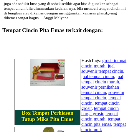
juga ada sedikit busa yang di sobek sedikit agar bisa digunakan sebagai
tempat cincin bila dimmasukan kedalam nya. bila membeli tempat cincin ini
di bungkus atau dikemas deengan menggunakan kemasan plastik,yang
dikemas sangat bagus. -- Anggi Melyana
Tempat Cincin Pita Emas terkait dengan:
HashTags:
grosir tempat
cincin murah
,
jual
souvenir tempat cincin
,
jual tempat cincin
,
jual
tempat cincin murah
,
souvenir pernikahan
tempat cincin
,
souvenir
tempat cincin
,
tempat
cincin
,
tempat cincin
grosir
,
tempat cincin
Box Tempat Perhiasan
harga grosir
,
tempat
Tutup Mika Pita Emas
cincin murah
,
tempat
cincin pita emas
,
tempat
cincin unik