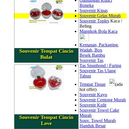
Gantungan Kunci
Boneka
Souvenir Kipas
Souvenir Gelas Murah
Souvenir Toples
Kaca /
Beling
Mangkok Bola Kaca
Kemasan, Packaging,
Wadah, Box
Souvenir Tempat Cincin
Besek Bambu
Bulat
Souvenir Tas
Tas Spunbond / Furing
Souvenir Tas Ulang
Tahun
Tempat Tissue
(ada
hot offer)
Souvenir Kayu
Souvenir Centong Murah
Souvenir Kulit
Souvenir Towel Cake
Murah
Souvenir Tempat Cincin
Souv. Towel Murah
Love
Handuk Besar