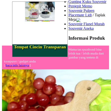
Gunting Kuku Souvenir
Penjepit Memo
Souvenir Pulpen
Placemate Lidi
/ Taplak
Meja
Souvenir Flanel Murah
Souvenir Aneka
Informasi Produk
Tempat Cincin Transparan
Warna tas spunbond bisa
lebih tua / lebih muda dari
gambar yang tertera di
komputer / gadget anda.
[
baca info lainnya
]