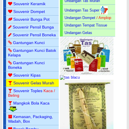
Undangan Tas Murah
Souvenir Keramik
Undangan Tas Super
Souvenir Dompet
Undangan Dompet
/ Amplop
Souvenir Bunga Pot
Undangan Tempat Tissue
Souvenir Pensil Bunga
Undangan Gelas
Souvenir Pensil Boneka
Gantungan Kunci
Gantungan Kunci Batok
Kelapa
Gantungan Kunci
Boneka
Souvenir Kipas
Souvenir Gelas Murah
Souvenir Toples
Kaca /
Beling
Mangkok Bola Kaca
Kemasan, Packaging,
Wadah, Box