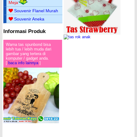
Meja
Souvenir Flanel Murah
Souvenir Aneka
Informasi Produk
Warna tas spunbond bisa
lebih tua / lebih muda dari
gambar yang tertera di
komputer / gadget anda.
[
baca info lainnya
]