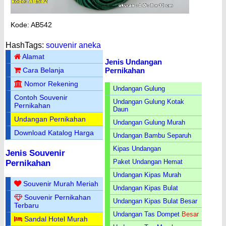
Kode: AB542
HashTags:
souvenir aneka
Alamat
Jenis Undangan
Pernikahan
Cara Belanja
Nomor Rekening
Undangan Gulung
Contoh Souvenir
Undangan Gulung Kotak
Pernikahan
Daun
Undangan Pernikahan
Undangan Gulung Murah
Download Katalog Harga
Undangan Bambu Separuh
Kipas Undangan
Jenis Souvenir
Paket Undangan Hemat
Pernikahan
Undangan Kipas Murah
Souvenir Murah Meriah
Undangan Kipas Bulat
Souvenir Pernikahan
Undangan Kipas Bulat Besar
Terbaru
Undangan Tas Dompet
Besar
Sandal Hotel Murah