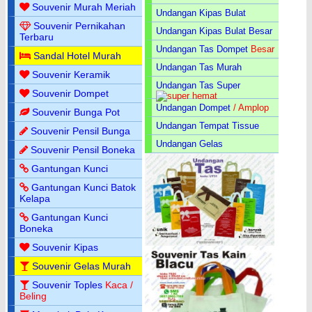
Souvenir Murah Meriah
Undangan Kipas Bulat
Souvenir Pernikahan
Undangan Kipas Bulat Besar
Terbaru
Undangan Tas Dompet
Besar
Sandal Hotel Murah
Undangan Tas Murah
Souvenir Keramik
Undangan Tas Super
Souvenir Dompet
Undangan Dompet
/ Amplop
Souvenir Bunga Pot
Undangan Tempat Tissue
Souvenir Pensil Bunga
Undangan Gelas
Souvenir Pensil Boneka
Gantungan Kunci
Gantungan Kunci Batok
Kelapa
Gantungan Kunci
Boneka
Souvenir Kipas
Souvenir Gelas Murah
Souvenir Toples
Kaca /
Beling