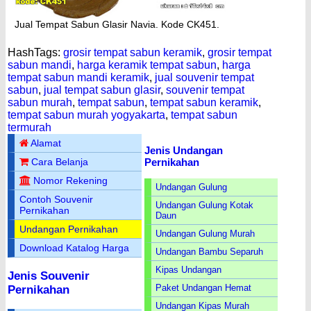
Jual Tempat Sabun Glasir Navia. Kode CK451.
HashTags:
grosir tempat sabun keramik
,
grosir tempat
sabun mandi
,
harga keramik tempat sabun
,
harga
tempat sabun mandi keramik
,
jual souvenir tempat
sabun
,
jual tempat sabun glasir
,
souvenir tempat
sabun murah
,
tempat sabun
,
tempat sabun keramik
,
tempat sabun murah yogyakarta
,
tempat sabun
termurah
Alamat
Jenis Undangan
Pernikahan
Cara Belanja
Nomor Rekening
Undangan Gulung
Contoh Souvenir
Undangan Gulung Kotak
Pernikahan
Daun
Undangan Pernikahan
Undangan Gulung Murah
Download Katalog Harga
Undangan Bambu Separuh
Kipas Undangan
Jenis Souvenir
Paket Undangan Hemat
Pernikahan
Undangan Kipas Murah