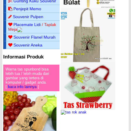
Gunting Kuku Souvenir
Penjepit Memo
Souvenir Pulpen
Placemate Lidi
/ Taplak
Meja
Souvenir Flanel Murah
Souvenir Aneka
Informasi Produk
Warna tas spunbond bisa
lebih tua / lebih muda dari
gambar yang tertera di
komputer / gadget anda.
[
baca info lainnya
]