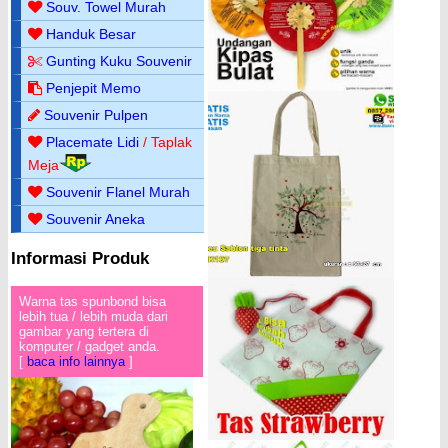
Souv. Towel Murah
Handuk Besar
Gunting Kuku Souvenir
Penjepit Memo
Souvenir Pulpen
Placemate Lidi
/ Taplak
Meja
Souvenir Flanel Murah
Souvenir Aneka
Informasi Produk
Warna tas spunbond bisa
lebih tua / lebih muda dari
gambar yang tertera di
komputer / gadget anda.
[
baca info lainnya
]