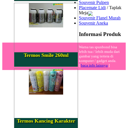
Souvenir Pulpen
Placemate Lidi
/ Taplak
Meja
Souvenir Flanel Murah
Souvenir Aneka
Informasi Produk
Warna tas spunbond bisa
lebih tua / lebih muda dari
Termos Smile 260ml
gambar yang tertera di
komputer / gadget anda.
[
baca info lainnya
]
Termos Kancing Karakter