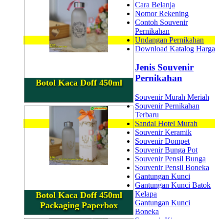
Cara Belanja
Nomor Rekening
Contoh Souvenir
Pernikahan
Undangan Pernikahan
Download Katalog Harga
Jenis Souvenir
Pernikahan
Botol Kaca Doff 450ml
Souvenir Murah Meriah
Souvenir Pernikahan
Terbaru
Sandal Hotel Murah
Souvenir Keramik
Souvenir Dompet
Souvenir Bunga Pot
Souvenir Pensil Bunga
Souvenir Pensil Boneka
Gantungan Kunci
Gantungan Kunci Batok
Kelapa
Botol Kaca Doff 450ml
Gantungan Kunci
Packaging Paperbox
Boneka