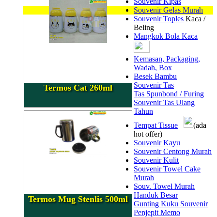
Souvenir Kipas
Souvenir Gelas Murah
Souvenir Toples
Kaca /
Beling
Mangkok Bola Kaca
Kemasan, Packaging,
Wadah, Box
Besek Bambu
Souvenir Tas
Termos Cat 260ml
Tas Spunbond / Furing
Souvenir Tas Ulang
Tahun
Tempat Tissue
(ada
hot offer)
Souvenir Kayu
Souvenir Centong Murah
Souvenir Kulit
Souvenir Towel Cake
Murah
Souv. Towel Murah
Handuk Besar
Termos Mug Stenlis 500ml
Gunting Kuku Souvenir
Penjepit Memo