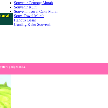
Souvenir Centong Murah
Souvenir Kulit
Souvenir Towel Cake Murah
tural
Souv. Towel Murah
Handuk Besar
Gunting Kuku Souvenir
puter / gadget anda.