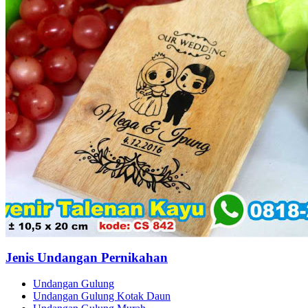
Jenis Undangan Pernikahan
Undangan Gulung
Undangan Gulung Kotak Daun