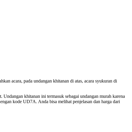
kan acara, pada undangan khitanan di atas, acara syukuran di
t. Undangan khitanan ini termasuk sebagai undangan murah karena
engan kode UD7A. Anda bisa melihat penjelasan dan harga dari