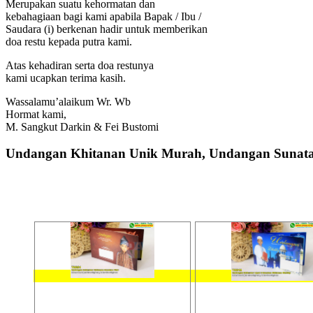
Merupakan suatu kehormatan dan
kebahagiaan bagi kami apabila Bapak / Ibu /
Saudara (i) berkenan hadir untuk memberikan
doa restu kepada putra kami.
Atas kehadiran serta doa restunya
kami ucapkan terima kasih.
Wassalamu’alaikum Wr. Wb
Hormat kami,
M. Sangkut Darkin & Fei Bustomi
Undangan Khitanan Unik Murah, Undangan Sunatan