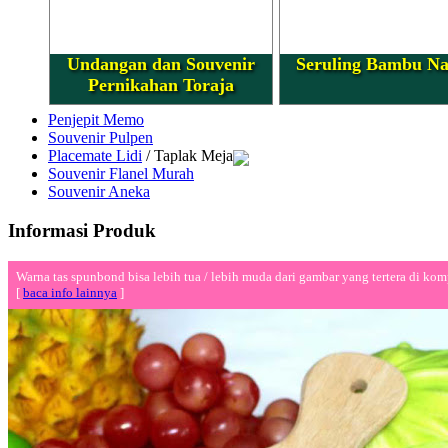
Undangan dan Souvenir
Seruling Bambu Na
Pernikahan Toraja
Penjepit Memo
Souvenir Pulpen
Placemate Lidi
/ Taplak Meja
Souvenir Flanel Murah
Souvenir Aneka
Informasi Produk
Warna tas spunbond bisa lebih tua / lebih muda dari gambar yang tertera di kom
[
baca info lainnya
]