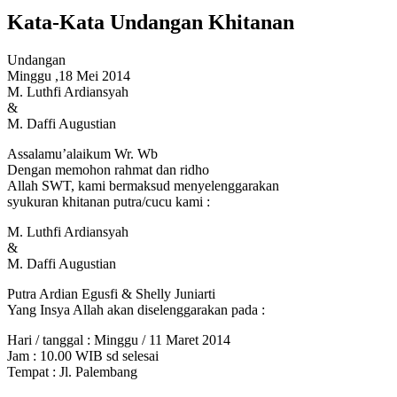
Kata-Kata Undangan Khitanan
Undangan
Minggu ,18 Mei 2014
M. Luthfi Ardiansyah
&
M. Daffi Augustian
Assalamu’alaikum Wr. Wb
Dengan memohon rahmat dan ridho
Allah SWT, kami bermaksud menyelenggarakan
syukuran khitanan putra/cucu kami :
M. Luthfi Ardiansyah
&
M. Daffi Augustian
Putra Ardian Egusfi & Shelly Juniarti
Yang Insya Allah akan diselenggarakan pada :
Hari / tanggal : Minggu / 11 Maret 2014
Jam : 10.00 WIB sd selesai
Tempat : Jl. Palembang