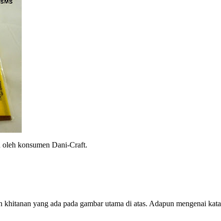
n oleh konsumen Dani-Craft.
khitanan yang ada pada gambar utama di atas. Adapun mengenai kata-ka