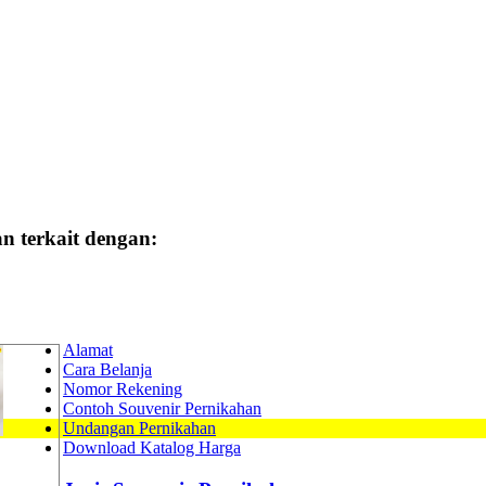
 terkait dengan:
Alamat
Cara Belanja
Nomor Rekening
Contoh Souvenir Pernikahan
Undangan Pernikahan
Download Katalog Harga