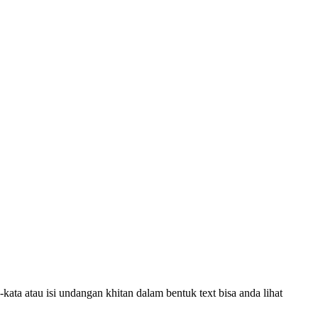
ta atau isi undangan khitan dalam bentuk text bisa anda lihat