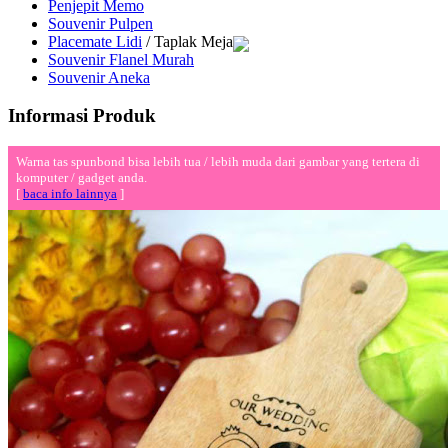
Penjepit Memo
Souvenir Pulpen
Placemate Lidi
/ Taplak Meja
Souvenir Flanel Murah
Souvenir Aneka
Informasi Produk
Warna tas spunbond bisa lebih tua / lebih muda dari gambar yang tertera di
komputer / gadget anda.
[
baca info lainnya
]