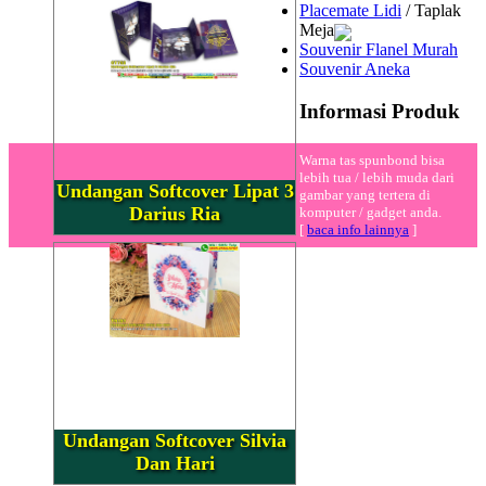
Placemate Lidi
/ Taplak
Meja
Souvenir Flanel Murah
Souvenir Aneka
Informasi Produk
Warna tas spunbond bisa
lebih tua / lebih muda dari
Undangan Softcover Lipat 3
gambar yang tertera di
Darius Ria
komputer / gadget anda.
[
baca info lainnya
]
Undangan Softcover Silvia
Dan Hari