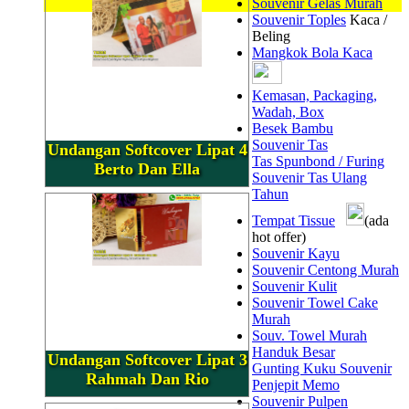
Souvenir Gelas Murah
Souvenir Toples
Kaca /
Beling
Mangkok Bola Kaca
Kemasan, Packaging,
Wadah, Box
Besek Bambu
Souvenir Tas
Undangan Softcover Lipat 4
Tas Spunbond / Furing
Berto Dan Ella
Souvenir Tas Ulang
Tahun
Tempat Tissue
(ada
hot offer)
Souvenir Kayu
Souvenir Centong Murah
Souvenir Kulit
Souvenir Towel Cake
Murah
Souv. Towel Murah
Handuk Besar
Undangan Softcover Lipat 3
Gunting Kuku Souvenir
Rahmah Dan Rio
Penjepit Memo
Souvenir Pulpen