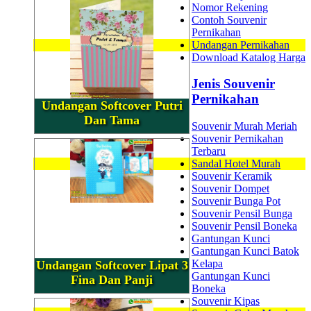
Nomor Rekening
Contoh Souvenir
Pernikahan
Undangan Pernikahan
Download Katalog Harga
Jenis Souvenir
Pernikahan
Undangan Softcover Putri
Dan Tama
Souvenir Murah Meriah
Souvenir Pernikahan
Terbaru
Sandal Hotel Murah
Souvenir Keramik
Souvenir Dompet
Souvenir Bunga Pot
Souvenir Pensil Bunga
Souvenir Pensil Boneka
Gantungan Kunci
Gantungan Kunci Batok
Kelapa
Undangan Softcover Lipat 3
Gantungan Kunci
Fina Dan Panji
Boneka
Souvenir Kipas